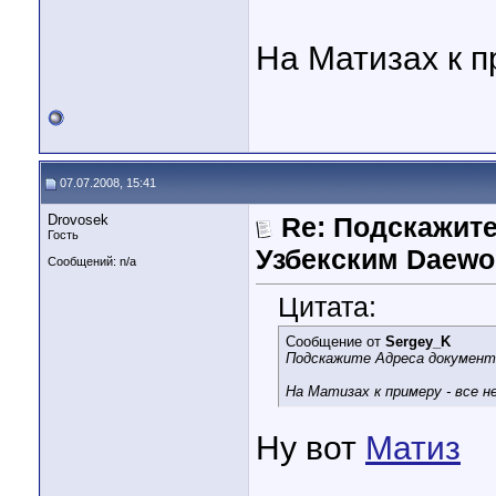
На Матизах к п
07.07.2008, 15:41
Drovosek
Re: Подскажите
Гость
Узбекским Daewo
Сообщений: n/a
Цитата:
Сообщение от
Sergey_K
Подскажите Адреса документац
На Матизах к примеру - все не
Ну вот
Матиз