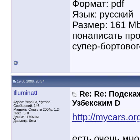
Формат: pdf
Язык: русский
Размер: 161 Mb
понаписать пр
супер-бортовог
19.08.2008, 20:57
IlluminatI
Re: Re: Подска
Узбекским D
Адрес: Україна, Чутове
Сообщений: 146
Машина: Славута 2004р. 1.2
Люкс, ЗНГ
http://mycars.or
Длина:
1170мкм
Диаметр:
0мм
есть очень мно