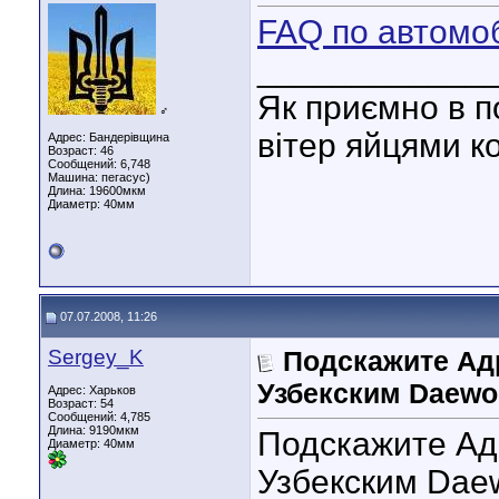
FAQ по автомоб
____________
Як приємно в п
♂
вітер яйцями к
Адрес: Бандерівщина
Возраст: 46
Сообщений: 6,748
Машина: пегасус)
Длина:
19600мкм
Диаметр:
40мм
07.07.2008, 11:26
Sergey_K
Подскажите Адр
Узбекским Daewo
Адрес: Харьков
Возраст: 54
Сообщений: 4,785
Длина:
9190мкм
Подскажите Ад
Диаметр:
40мм
Узбекским Daew