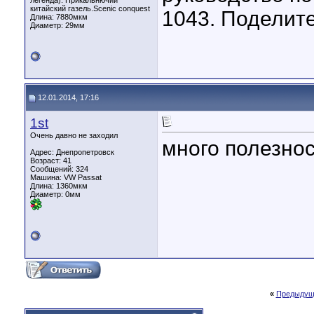
легенда). Прикальнючий
китайский газель.Scenic conquest
1043. Поделите
Длина:
7880мкм
Диаметр:
29мм
12.01.2014, 17:16
1st
Очень давно не заходил
много полезно
Адрес: Днепропетровск
Возраст: 41
Сообщений: 324
Машина: VW Passat
Длина:
1360мкм
Диаметр:
0мм
«
Предыдущ