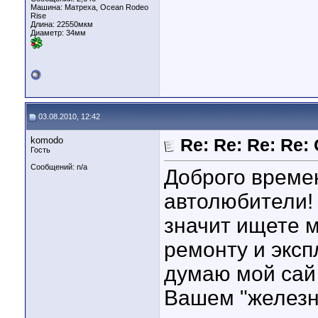
Машина: Матреха, Ocean Rodeo
Rise
Длина:
22550мкм
Диаметр:
34мм
03.08.2010, 12:42
komodo
Re: Re: Re: Re
Гость
Сообщений: n/a
Доброго време
автолюбители! 
значит ищете 
ремонту и эксп
думаю мой сай
Вашем "железн