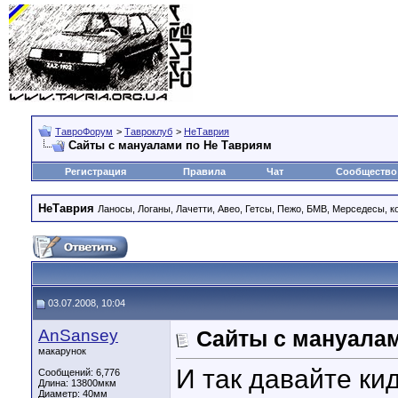
ТавроФорум
>
Тавроклуб
>
НеТаврия
Сайты с мануалами по Не Тавриям
Регистрация
Правила
Чат
Сообщество
НеТаврия
Ланосы, Логаны, Лачетти, Авео, Гетсы, Пежо, БМВ, Мерседесы, к
03.07.2008, 10:04
AnSansey
Сайты с мануалам
макарунок
И так давайте ки
Сообщений: 6,776
Длина:
13800мкм
Диаметр:
40мм