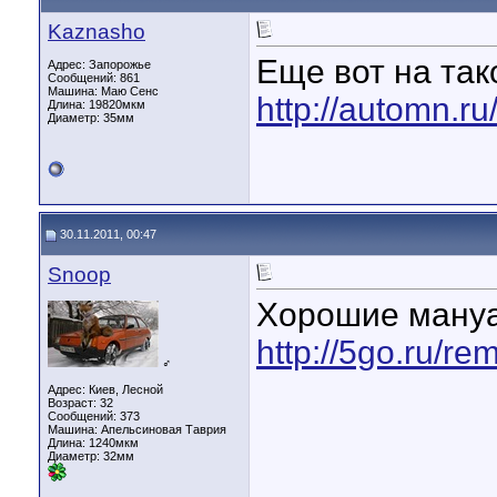
Kaznasho
Еще вот на так
Адрес: Запорожье
Сообщений: 861
Машина: Маю Сенс
http://automn.ru
Длина:
19820мкм
Диаметр:
35мм
30.11.2011, 00:47
Snoop
Хорошие ману
http://5go.ru/re
♂
Адрес: Киев, Лесной
Возраст: 32
Сообщений: 373
Машина: Апельсиновая Таврия
Длина:
1240мкм
Диаметр:
32мм