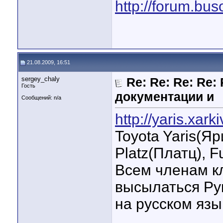
http://forum.bu
21.08.2009, 16:51
sergey_chaly
Re: Re: Re: Re:
Гость
документации и
Сообщений: n/a
http://yaris.xark
Toyota Yaris(Яри
Platz(Платц), F
Всем членам кл
высылаться Рук
на русском язы