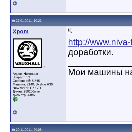
27.01.2011, 10:21
Xpom
http://www.niva-
доработки.
____________
♂
Мои машины н
Адрес: Николаев
Возраст: 33
Сообщений: 8,845
Машина: 2140, Skyline R30,
NewYorker, CX GTi
Длина:
259280мкм
Диаметр:
43мм
29.11.2011, 20:06