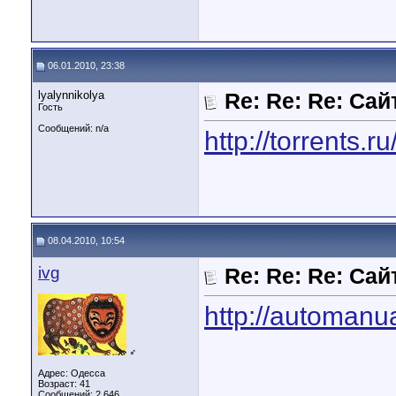
06.01.2010, 23:38
lyalynnikolya
Re: Re: Re: Са
Гость
Сообщений: n/a
http://torrents
08.04.2010, 10:54
ivg
Re: Re: Re: Са
http://automanu
♂
Адрес: Одесса
Возраст: 41
Сообщений: 2,646