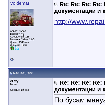
Voldemar
Re: Re: Re: Re:
документации и 
http://www.repa
♂
Адрес: Львов
Возраст: 40
Сообщений: 135
Машина: Yellow 1,9D
Длина:
1340мкм
Диаметр:
0мм
14.08.2009, 08:39
Allsvy
Re: Re: Re: Re:
Гость
документации и 
Сообщений: n/a
По бусам ману