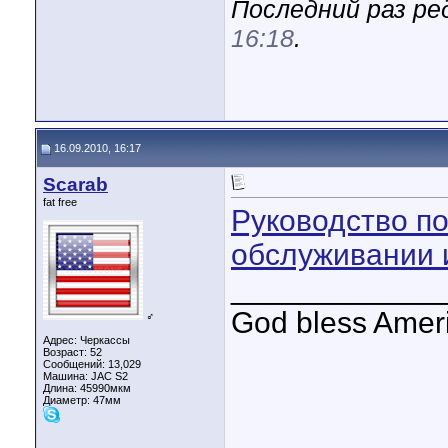
Последний раз ре
16:18
.
16.09.2010, 16:17
Scarab
fat free
Руководство по
обслуживании 
____________
God bless Amer
♂
Адрес: Черкассы
Возраст: 52
Сообщений: 13,029
Машина: JAC S2
Длина:
45990мкм
Диаметр:
47мм