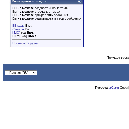
Ваши права в разделе
Вы
не можете
создавать новые темы
Вы
не можете
отвечать в темах
Вы
не можете
прикреплять вложения
Вы
не можете
редактировать свои сообщения
BB коды
Вкл.
Смайлы
Вкл.
[IMG]
код
Вкл.
HTML код
Выкл.
Правила форума
Текущее врем
Перевод:
zCarot
Copyrig