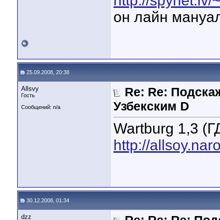
http://spynet.l
он лайн мануа
25.09.2008, 20:38
Allsvy
Re: Re: Подска
Гость
Узбекским D
Сообщений: n/a
Wartburg 1,3 (Г
http://allsoy.na
30.12.2008, 01:34
dzz