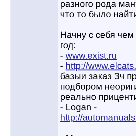
разного рода ман
что то было найт
Начну с себя чем
год:
-
www.exist.ru
-
http://www.elcats.
базыи заказ Зч п
подбором неориги
реально приценти
- Logan -
http://automanual