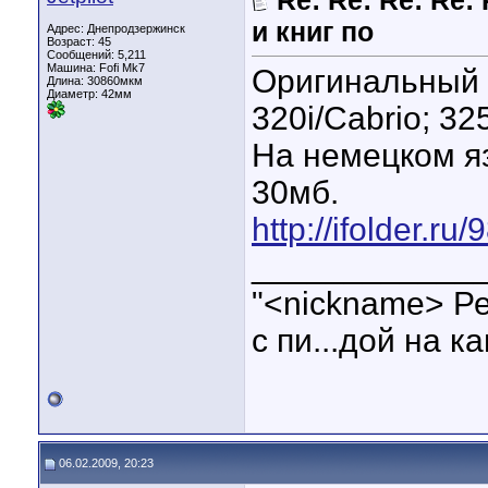
Re: Re: Re: Re
и книг по
Адрес: Днепродзержинск
Возраст: 45
Сообщений: 5,211
Машина: Fofi Mk7
Оригинальный м
Длина:
30860мкм
Диаметр:
42мм
320i/Cabrio; 325
На немецком я
30мб.
http://ifolder.ru
____________
"<nickname> Ре
с пи...дой на кап
06.02.2009, 20:23