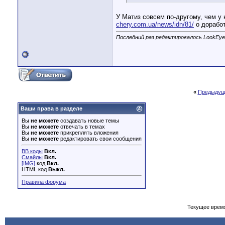
У Матиз совсем по-другому, чем у 
chery.com.ua/news/idn/81/
о доработ
Последний раз редактировалось LookEye;
«
Предыдущ
Ваши права в разделе
Вы
не можете
создавать новые темы
Вы
не можете
отвечать в темах
Вы
не можете
прикреплять вложения
Вы
не можете
редактировать свои сообщения
BB коды
Вкл.
Смайлы
Вкл.
[IMG]
код
Вкл.
HTML код
Выкл.
Правила форума
Текущее врем