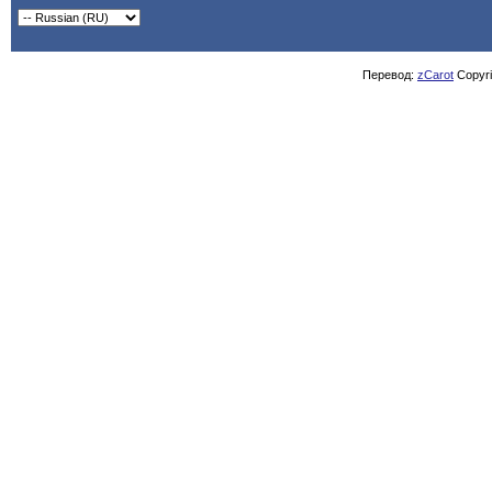
Перевод:
zCarot
Copyrig