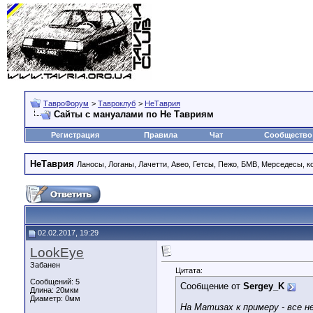
ТавроФорум
>
Тавроклуб
>
НеТаврия
Сайты с мануалами по Не Тавриям
Регистрация
Правила
Чат
Сообщество
НеТаврия
Ланосы, Логаны, Лачетти, Авео, Гетсы, Пежо, БМВ, Мерседесы, к
02.02.2017, 19:29
LookEye
Забанен
Цитата:
Сообщений: 5
Сообщение от
Sergey_K
Длина:
20мкм
Диаметр:
0мм
На Матизах к примеру - все не