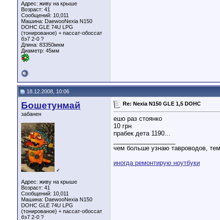
Адрес: живу на крыше
Возраст: 41
Сообщений: 10,011
Машина: DaewooNexia N150
DOHC GLE 74U LPG
(тонированое) + пассат-обоссат
бэ7 2-0 ?
Длина:
83350мкм
Диаметр:
45мм
18.12.2008, 10:06
Бошетунмай
Re: Nexia N150 GLE 1,5 DOHC
забанен
ешо раз стоянко
10 грн
прабек дета 1190...
__________________
чем больше узнаю тавроводов, тем
иногда ремонтирую ноутбуки
♂
Адрес: живу на крыше
Возраст: 41
Сообщений: 10,011
Машина: DaewooNexia N150
DOHC GLE 74U LPG
(тонированое) + пассат-обоссат
бэ7 2-0 ?