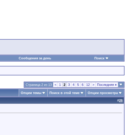
Сообщения за день
Поиск
Страница 2 из 13
<
1
2
3
4
5
6
12
>
Последняя
»
Опции темы
Поиск в этой теме
Опции просмотра
#
26