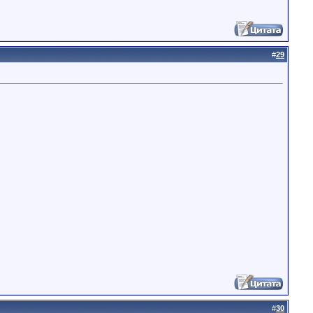
#
29
#
30