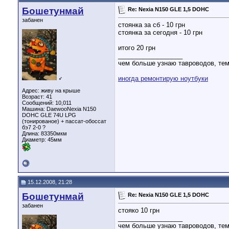
Бошетунмай
Re: Nexia N150 GLE 1,5 DOHC
забанен
стоянка за сб - 10 грн
стоянка за сегодня - 10 грн
итого 20 грн
__________________
чем больше узнаю тавроводов, тем
иногда ремонтирую ноутбуки
♂
Адрес: живу на крыше
Возраст: 41
Сообщений: 10,011
Машина: DaewooNexia N150
DOHC GLE 74U LPG
(тонированое) + пассат-обоссат
бэ7 2-0 ?
Длина:
83350мкм
Диаметр:
45мм
15.12.2008, 21:28
Бошетунмай
Re: Nexia N150 GLE 1,5 DOHC
забанен
стояко 10 грн
__________________
чем больше узнаю тавроводов, тем