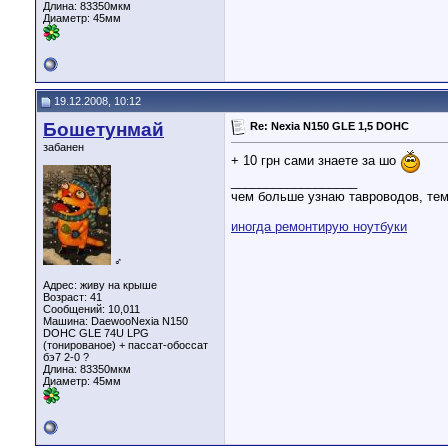
Длина:
83350мкм
Диаметр:
45мм
19.12.2008, 10:12
Бошетунмай
Re: Nexia N150 GLE 1,5 DOHC
забанен
+ 10 грн сами знаете за шо
__________________
чем больше узнаю тавроводов, тем
иногда ремонтирую ноутбуки
♂
Адрес: живу на крыше
Возраст: 41
Сообщений: 10,011
Машина: DaewooNexia N150
DOHC GLE 74U LPG
(тонированое) + пассат-обоссат
бэ7 2-0 ?
Длина:
83350мкм
Диаметр:
45мм