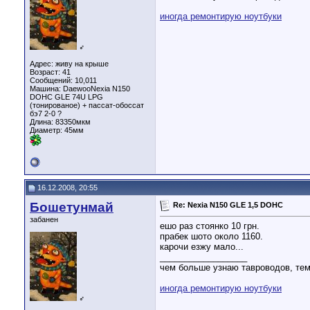
иногда ремонтирую ноутбуки
♂
Адрес: живу на крыше
Возраст: 41
Сообщений: 10,011
Машина: DaewooNexia N150
DOHC GLE 74U LPG
(тонированое) + пассат-обоссат
бэ7 2-0 ?
Длина:
83350мкм
Диаметр:
45мм
16.12.2008, 20:55
Бошетунмай
Re: Nexia N150 GLE 1,5 DOHC
забанен
ешо раз стоянко 10 грн.
прабек шото около 1160.
карочи езжу мало...
__________________
чем больше узнаю тавроводов, тем
иногда ремонтирую ноутбуки
♂