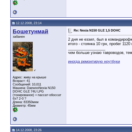
12.12.2008, 23:14
Бошетунмай
Re: Nexia N150 GLE 1,5 DOHC
забанен
2 дня не еззил, был в командирофк
итого - стоянка 10 грн, пробег 1120
__________________
чем больше узнаю тавроводов, тем
иногда ремонтирую ноутбуки
♂
Адрес: живу на крыше
Возраст: 41
Сообщений: 10,011
Машина: DaewooNexia N150
DOHC GLE 74U LPG
(тонированое) + пассат-обоссат
бэ7 2-0 ?
Длина:
83350мкм
Диаметр:
45мм
14.12.2008, 23:26