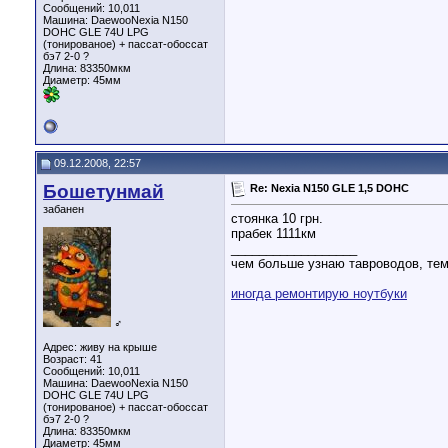
Сообщений: 10,011
Машина: DaewooNexia N150
DOHC GLE 74U LPG
(тонированое) + пассат-обоссат
бэ7 2-0 ?
Длина:
83350мкм
Диаметр:
45мм
09.12.2008, 22:57
Бошетунмай
Re: Nexia N150 GLE 1,5 DOHC
забанен
стоянка 10 грн.
прабек 1111км
__________________
чем больше узнаю тавроводов, тем
иногда ремонтирую ноутбуки
♂
Адрес: живу на крыше
Возраст: 41
Сообщений: 10,011
Машина: DaewooNexia N150
DOHC GLE 74U LPG
(тонированое) + пассат-обоссат
бэ7 2-0 ?
Длина:
83350мкм
Диаметр:
45мм