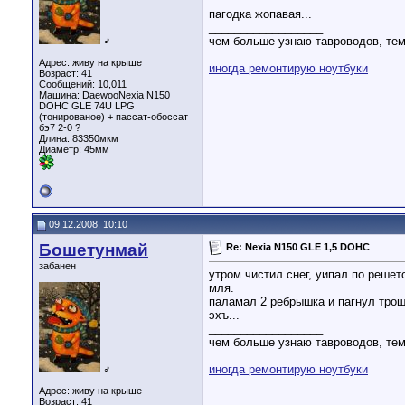
пагодка жопавая...
__________________
чем больше узнаю тавроводов, тем
♂
Адрес: живу на крыше
иногда ремонтирую ноутбуки
Возраст: 41
Сообщений: 10,011
Машина: DaewooNexia N150
DOHC GLE 74U LPG
(тонированое) + пассат-обоссат
бэ7 2-0 ?
Длина:
83350мкм
Диаметр:
45мм
09.12.2008, 10:10
Бошетунмай
Re: Nexia N150 GLE 1,5 DOHC
забанен
утром чистил снег, уипал по решет
мля.
паламал 2 ребрышка и пагнул трош
эхъ...
__________________
чем больше узнаю тавроводов, тем
иногда ремонтирую ноутбуки
♂
Адрес: живу на крыше
Возраст: 41