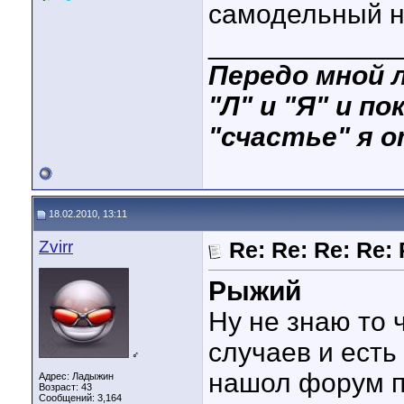
самодельный н
____________
Передо мной л
"Л" и "Я" и по
"счастье" я о
18.02.2010, 13:11
Zvirr
Re: Re: Re: Re:
Рыжий
Ну не знаю то 
случаев и есть
♂
нашол форум п
Адрес: Ладыжин
Возраст: 43
Сообщений: 3,164