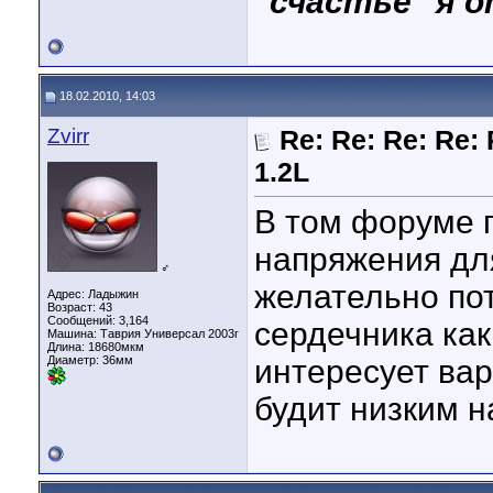
"счастье" я о
18.02.2010, 14:03
Zvirr
Re: Re: Re: Re: 
1.2L
В том форуме 
напряжения дл
♂
желательно по
Адрес: Ладыжин
Возраст: 43
Сообщений: 3,164
сердечника ка
Машина: Таврия Универсал 2003г
Длина:
18680мкм
Диаметр:
36мм
интересует ва
будит низким н