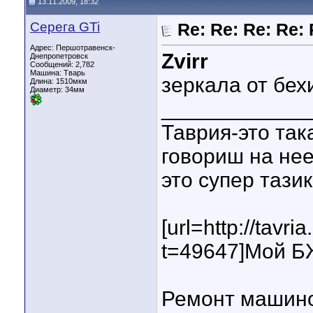
13.11.2009, 18:32
Серега GTi
Re: Re: Re: Re:
Адрес: Першотравенск-
Zvirr
Днепропетровск
Сообщений: 2,782
Машина: Тварь
зеркала от бех
Длина:
1510мкм
Диаметр:
34мм
____________
Таврия-это так
говориш на нее
это супер тазик!
[url=http://tavr
t=49647]Мой БЖ
Ремонт машино