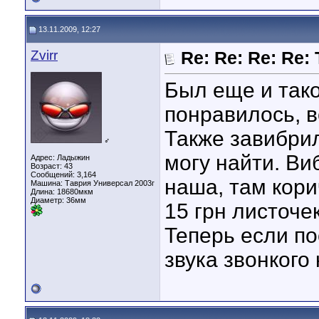
13.11.2009, 12:27
Zvirr
Re: Re: Re: Re:
Был еще и тако
понравилось, 
Также завибри
♂
могу найти. В
Адрес: Ладыжин
Возраст: 43
Сообщений: 3,164
наша, там кори
Машина: Таврия Универсал 2003г
Длина:
18680мкм
Диаметр:
36мм
15 грн листоче
Теперь если по
звука звонкого 