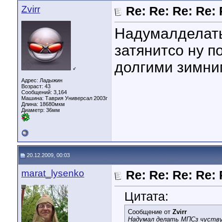
Zvirr
Re: Re: Re: Re:
Надумалделать
затянитсо ну п
долгими зимни
♂
Адрес: Ладыжин
Возраст: 43
Сообщений: 3,164
Машина: Таврия Универсал 2003г
Длина:
18680мкм
Диаметр:
36мм
20.12.2009, 00:03
marat_lysenko
Re: Re: Re: Re:
Цитата:
Сообщение от
Zvirr
Надумал делать МПСз чуству