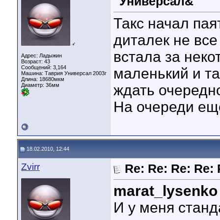
"Универсал&
Такс начал па
диталек не все
♂
встала за нек
Адрес: Ладыжин
Возраст: 43
Сообщений: 3,164
маленький и та
Машина: Таврия Универсал 2003г
Длина:
18680мкм
Диаметр:
36мм
ждать очередно
На очереди еще
18.02.2010, 12:44
Zvirr
Re: Re: Re: Re:
marat_lysenko
И у меня станд