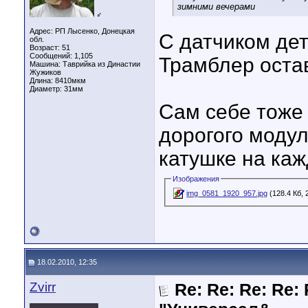
зимними вечерами
♂
Адрес: РП Лысенко, Донецкая
C датчиком де
обл.
Возраст: 51
Сообщений: 1,105
Трамблер оста
Машина: Таврийка из Династии
Жужиков
Длина:
8410мкм
Диаметр:
31мм
Сам себе тоже 
дорогого модул
катушке на ка
Изображения
img_0581_1920_957.jpg
(128.4 Кб,
18.02.2010, 12:35
Zvirr
Re: Re: Re: Re: 