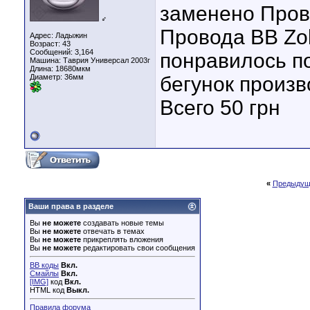
заменено Пров
♂
Провода ВВ Zol
Адрес: Ладыжин
Возраст: 43
Сообщений: 3,164
понравилось п
Машина: Таврия Универсал 2003г
Длина:
18680мкм
Диаметр:
36мм
бегунок произв
Всего 50 грн
«
Предыдущ
Ваши права в разделе
Вы
не можете
создавать новые темы
Вы
не можете
отвечать в темах
Вы
не можете
прикреплять вложения
Вы
не можете
редактировать свои сообщения
BB коды
Вкл.
Смайлы
Вкл.
[IMG]
код
Вкл.
HTML код
Выкл.
Правила форума