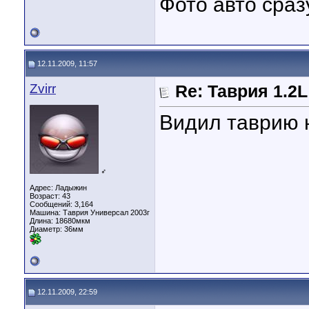
Фото авто сраз
12.11.2009, 11:57
Zvirr
Re: Таврия 1.2
Видил таврию н
♂
Адрес: Ладыжин
Возраст: 43
Сообщений: 3,164
Машина: Таврия Универсал 2003г
Длина:
18680мкм
Диаметр:
36мм
12.11.2009, 22:59