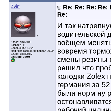
Zvirr
Re: Re: Re: Re: 
Re:
И так натрепну
водительской д
♂
вобщем менять
Адрес: Ладыжин
Возраст: 43
Сообщений: 3,164
вовремя тормо
Машина: Таврия Универсал 2003г
Длина:
18680мкм
Диаметр:
36мм
смены резины 
решил что про
колодки Zolex 
германия за 52
были норм ну р
остонавливатся
рабочий цилин