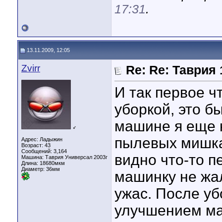
17:31
.
13.11.2009, 12:05
Zvirr
Re: Re: Таврия
И так первое ч
уборкой, это б
машине я еще 
♂
пылевых мишка
Адрес: Ладыжин
Возраст: 43
Сообщений: 3,164
видно что-то п
Машина: Таврия Универсал 2003г
Длина:
18680мкм
Диаметр:
36мм
машинку не жа
ужас. После уб
улучшением м