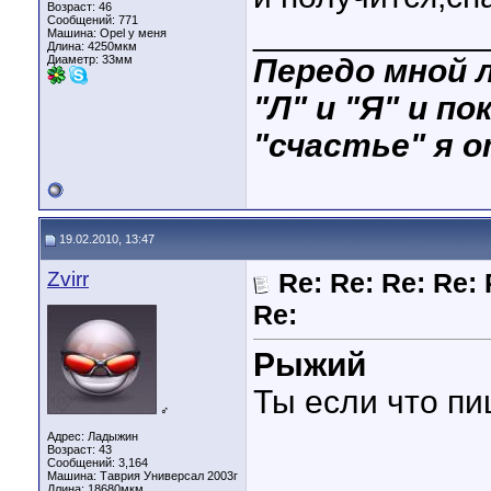
Возраст: 46
Сообщений: 771
____________
Машина: Opel у меня
Длина:
4250мкм
Диаметр:
33мм
Передо мной л
"Л" и "Я" и по
"счастье" я о
19.02.2010, 13:47
Zvirr
Re: Re: Re: Re: 
Re:
Рыжий
Ты если что пи
♂
Адрес: Ладыжин
Возраст: 43
Сообщений: 3,164
Машина: Таврия Универсал 2003г
Длина:
18680мкм