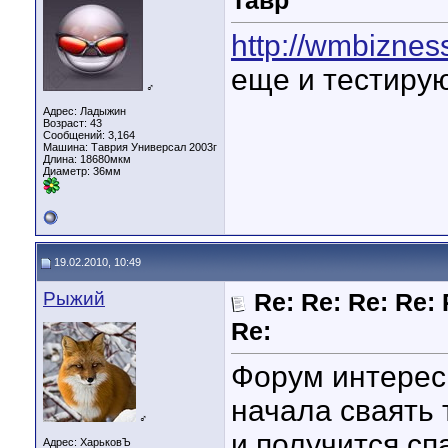
Тавр
http://wmbiznes
еще и тестиру
♂
Адрес: Ладыжин
Возраст: 43
Сообщений: 3,164
Машина: Таврия Универсал 2003г
Длина:
18680мкм
Диаметр:
36мм
19.02.2010, 10:49
Рыжий
Re: Re: Re: Re: 
Re:
Форум интерес
начала сваять 
♂
и получится,спа
Адрес: ХарьковЪ