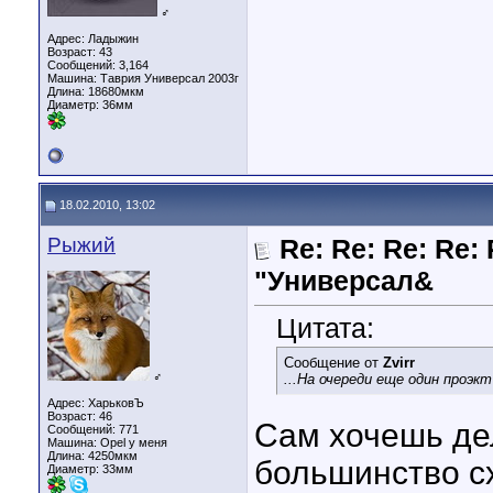
♂
Адрес: Ладыжин
Возраст: 43
Сообщений: 3,164
Машина: Таврия Универсал 2003г
Длина:
18680мкм
Диаметр:
36мм
18.02.2010, 13:02
Рыжий
Re: Re: Re: Re: 
"Универсал&
Цитата:
Сообщение от
Zvirr
♂
...На очереди еще один проэк
Адрес: ХарьковЪ
Возраст: 46
Сам хочешь де
Сообщений: 771
Машина: Opel у меня
Длина:
4250мкм
большинство с
Диаметр:
33мм