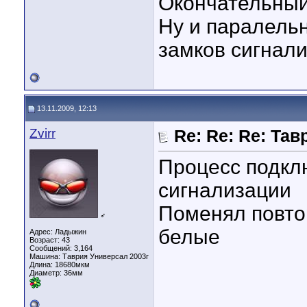
Окончательный
Ну и паралель
замков сигнал
13.11.2009, 12:13
Zvirr
Re: Re: Re: Тав
Процесс подкл
сигнализации
Поменял повто
♂
белые
Адрес: Ладыжин
Возраст: 43
Сообщений: 3,164
Машина: Таврия Универсал 2003г
Длина:
18680мкм
Диаметр:
36мм