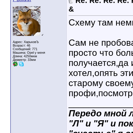
Re: Re: Re: Re: 
&
Схему там нем
♂
Сам не пробов
Адрес: ХарьковЪ
Возраст: 46
Сообщений: 771
просто что бо
Машина: Opel у меня
Длина:
4250мкм
Диаметр:
33мм
получается,да 
хотел,опять эти
старому своему
профи,посмотри
____________
Передо мной л
"Л" и "Я" и по