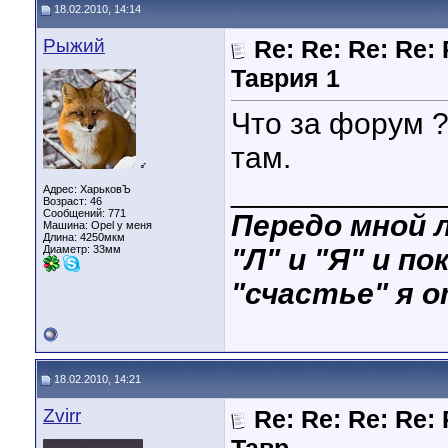
18.02.2010, 14:14
Рыжий
Re: Re: Re: Re: 
Таврия 1
Что за форум 
там.
♂
____________
Адрес: ХарьковЪ
Возраст: 46
Сообщений: 771
Передо мной л
Машина: Opel у меня
Длина:
4250мкм
Диаметр:
33мм
"Л" и "Я" и по
"счастье" я о
18.02.2010, 14:21
Zvirr
Re: Re: Re: Re: 