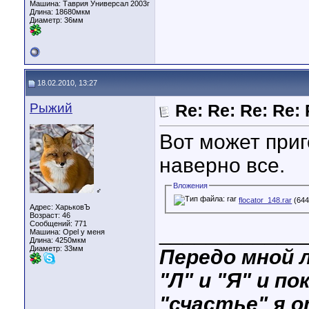
Машина: Таврия Универсал 2003г
Длина:
18680мкм
Диаметр:
36мм
18.02.2010, 13:27
Рыжий
Re: Re: Re: Re: 
Вот может приг
наверно все.
Вложения
♂
flocator_148.rar
(644
Адрес: ХарьковЪ
Возраст: 46
Сообщений: 771
____________
Машина: Opel у меня
Длина:
4250мкм
Диаметр:
33мм
Передо мной л
"Л" и "Я" и по
"счастье" я о