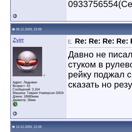
0933756554(Се
09.12.2009, 23:08
Zvirr
Re: Re: Re: Re:
Давно не писал
стуком в рулев
рейку поджал с
♂
сказать но рез
Адрес: Ладыжин
Возраст: 43
Сообщений: 3,164
Машина: Таврия Универсал 2003г
Длина:
18680мкм
Диаметр:
36мм
14.12.2009, 22:08