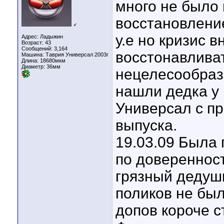
много не было
восстановлени
♂
у.е но кризис 
Адрес: Ладыжин
Возраст: 43
Сообщений: 3,164
восстонавливат
Машина: Таврия Универсал 2003г
Длина:
18680мкм
Диаметр:
36мм
нецелесообраз
нашли дедка у 
Универсал с пр
выпуска.
19.03.09 Была 
по доверенност
грязный дедуш
поликов не был
допов короче с