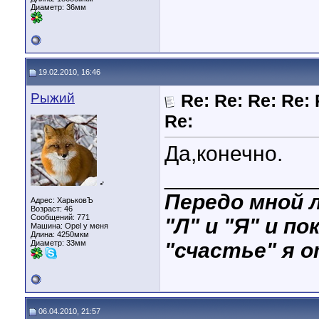
Диаметр:
36мм
19.02.2010, 16:46
Рыжий
Re: Re: Re: Re: 
Re:
Да,конечно.
____________
♂
Передо мной л
Адрес: ХарьковЪ
Возраст: 46
Сообщений: 771
"Л" и "Я" и по
Машина: Opel у меня
Длина:
4250мкм
Диаметр:
33мм
"счастье" я о
06.04.2010, 21:57