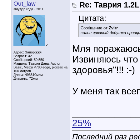
Out_law
Re: Таврия 1.2
Флудер года - 2011
Цитата:
Сообщение от
Zvirr
салон грязный дедушка принци
♂
Мля поражаюсь 
Адрес: Запоріжжя
Возраст: 42
Извиняюсь что 
Сообщений: 50,550
Машина: Таврия Дана, Author
здоровья"!!! :-)
Basic, Meizu P780 edge, рюкзак на
100 литров
Длина:
493610мкм
Диаметр:
72мм
У меня так всегд
____________
25%
Последний раз ре