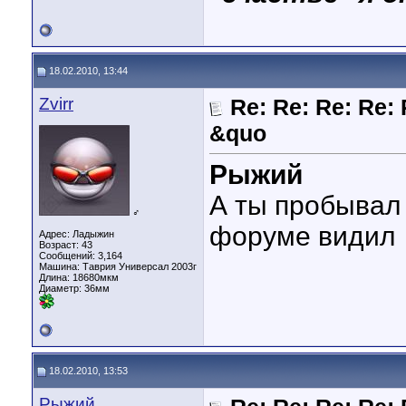
18.02.2010, 13:44
Zvirr
Re: Re: Re: Re: 
&quo
Рыжий
А ты пробывал 
♂
форуме видил
Адрес: Ладыжин
Возраст: 43
Сообщений: 3,164
Машина: Таврия Универсал 2003г
Длина:
18680мкм
Диаметр:
36мм
18.02.2010, 13:53
Рыжий