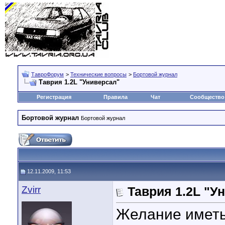
ТавроФорум
>
Технические вопросы
>
Бортовой журнал
Таврия 1.2L "Универсал"
Регистрация
Правила
Чат
Сообщество
Бортовой журнал
Бортовой журнал
12.11.2009, 11:53
Zvirr
Таврия 1.2L "У
Желание иметь