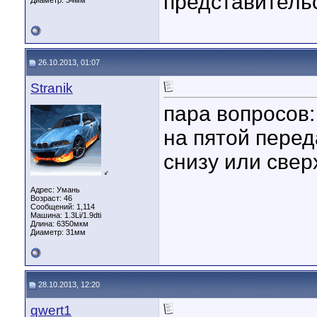
представительс
Диаметр:
34мм
26.10.2013, 01:07
Stranik
пара вопросов:
на пятой переда
снизу или свер
♂
Адрес: Умань
Возраст: 46
Сообщений: 1,114
Машина: 1.3Li/1.9dti
Длина:
6350мкм
Диаметр:
31мм
28.10.2013, 12:20
qwert1