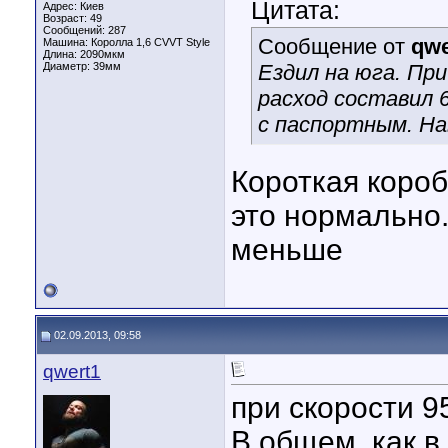
Цитата:
Адрес: Киев
Возраст: 49
Сообщений: 287
Сообщение от
qwe
Машина: Королла 1,6 CVVT Style
Длина:
2090мкм
Диаметр:
39мм
Ездил на юга. Пр
расход составил 
с паспортным. Нав
Короткая короб
это нормально.
меньше
02.09.2013, 09:58
qwert1
при скорости 9
В общем, как 