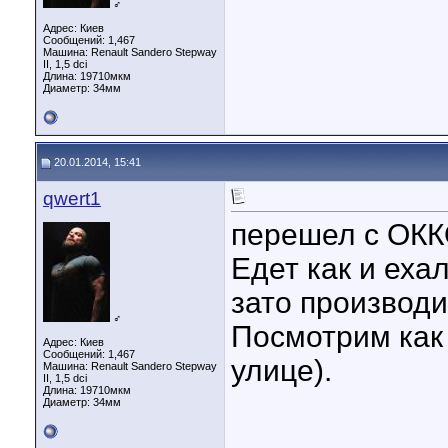
♂
Адрес: Киев
Сообщений: 1,467
Машина: Renault Sandero Stepway
II, 1,5 dci
Длина:
19710мкм
Диаметр:
34мм
20.01.2014, 15:41
qwert1
перешел с ОККО
Едет как и ехал
зато производит
♂
Посмотрим как 
Адрес: Киев
Сообщений: 1,467
улице).
Машина: Renault Sandero Stepway
II, 1,5 dci
Длина:
19710мкм
Диаметр:
34мм