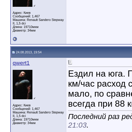
♂
Адрес: Киев
Сообщений: 1,467
Машина: Renault Sandero Stepway
II, 1,5 dci
Длина:
19710мкм
Диаметр:
34мм
24.08.2013, 19:54
qwert1
Ездил на юга.
км/час расход 
мало, по сравн
♂
всегда при 88 
Адрес: Киев
Сообщений: 1,467
Машина: Renault Sandero Stepway
Последний раз ре
II, 1,5 dci
Длина:
19710мкм
21:03
.
Диаметр:
34мм