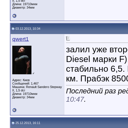
II, 1,5 dci
Длина:
19710мкм
Диаметр:
34мм
03.12.2013, 10:34
qwert1
залил уже втор
Diesel марки F
стабильно 6,5.
♂
км. Прабэк 850
Адрес: Киев
Сообщений: 1,467
Машина: Renault Sandero Stepway
Последний раз ред
II, 1,5 dci
Длина:
19710мкм
10:47
.
Диаметр:
34мм
25.12.2013, 16:11