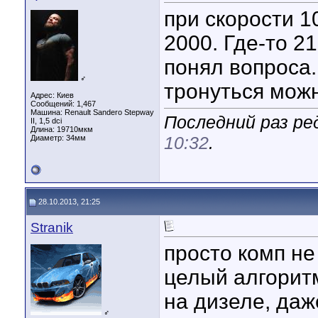
при скорости 1
2000. Где-то 2
понял вопроса.
♂
тронуться можн
Адрес: Киев
Сообщений: 1,467
Машина: Renault Sandero Stepway
Последний раз ред
II, 1,5 dci
Длина:
19710мкм
10:32
.
Диаметр:
34мм
28.10.2013, 21:25
Stranik
просто комп не
целый алгорит
на дизеле, даж
♂