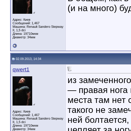
(и на много) б
♂
Адрес: Киев
Сообщений: 1,467
Машина: Renault Sandero Stepway
II, 1,5 dci
Длина:
19710мкм
Диаметр:
34мм
02.09.2013, 14:34
qwert1
из замеченного
— правая нога 
места там нет 
♂
такого не заме
Адрес: Киев
Сообщений: 1,467
ней болтается,
Машина: Renault Sandero Stepway
II, 1,5 dci
Длина:
19710мкм
цепляет за ногу
Диаметр:
34мм