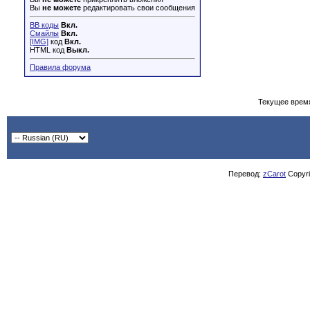
Вы
не можете
редактировать свои сообщения
BB коды
Вкл.
Смайлы
Вкл.
[IMG]
код
Вкл.
HTML код
Выкл.
Правила форума
Текущее врем
Перевод:
zCarot
Copyrig