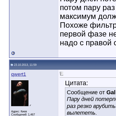
потом пару раз
максимум долж
Похоже фильтра
первой фазе не
надо с правой 
23.10.2013, 11:59
qwert1
Цитата:
Сообщение от
Gal
Пару дней потер
раз резко врубит
♂
вылететь.
Адрес: Киев
Сообщений: 1,467