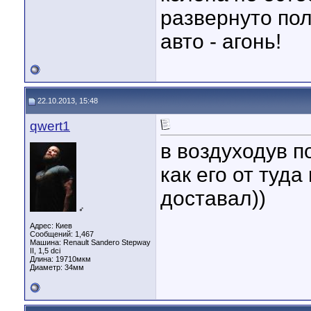
развернуто полу
авто - агонь!
22.10.2013, 15:48
qwert1
в воздуходув п
как его от туд
доставал))
♂
Адрес: Киев
Сообщений: 1,467
Машина: Renault Sandero Stepway
II, 1,5 dci
Длина:
19710мкм
Диаметр:
34мм