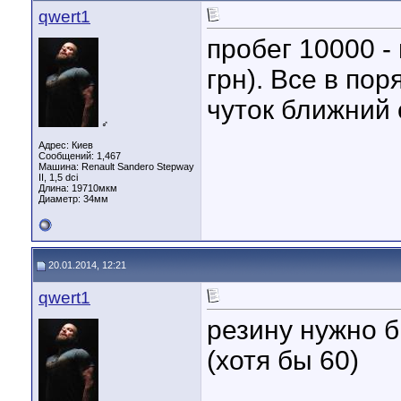
qwert1
пробег 10000 -
грн). Все в по
чуток ближний 
♂
Адрес: Киев
Сообщений: 1,467
Машина: Renault Sandero Stepway
II, 1,5 dci
Длина:
19710мкм
Диаметр:
34мм
20.01.2014, 12:21
qwert1
резину нужно 
(хотя бы 60)