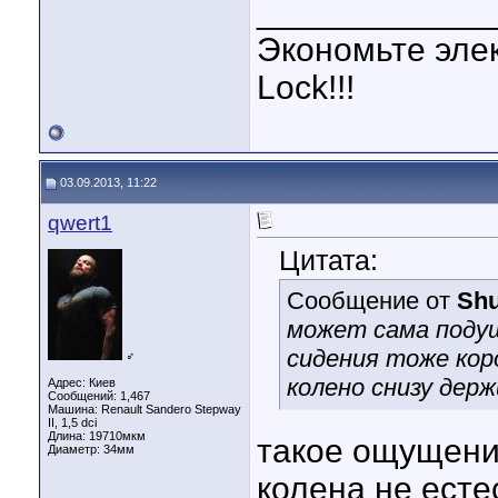
____________
Экономьте эле
Lock!!!
03.09.2013, 11:22
qwert1
Цитата:
Сообщение от
Shu
может сама подуш
сидения тоже кор
♂
колено снизу держ
Адрес: Киев
Сообщений: 1,467
Машина: Renault Sandero Stepway
II, 1,5 dci
Длина:
19710мкм
такое ощущени
Диаметр:
34мм
колена не есте