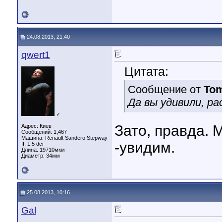
24.08.2013, 21:40
qwert1
Цитата:
Сообщение от
To
Да вы удивили, ра
♂
Зато, правда.
Адрес: Киев
Сообщений: 1,467
Машина: Renault Sandero Stepway
-увидим.
II, 1,5 dci
Длина:
19710мкм
Диаметр:
34мм
25.08.2013, 10:16
Gal