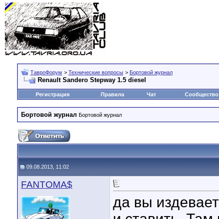
ТавроФорум
>
Технические вопросы
>
Бортовой журнал
Renault Sandero Stepway 1.5 diesel
Регистрация
Правила
Чат
Сообщество
Бортовой журнал
Бортовой журнал
09.08.2013, 11:02
FANTOMA$
да вы издевает
и ставить. Там