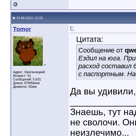
24.08.2013, 21:03
Tomor
Цитата:
Сообщение от
qwe
Ездил на юга. Пр
расход составил 
♂
Адрес: Хмельницкий
с паспортным. Нав
Возраст: 41
Сообщений: 5,631
Длина:
87840мкм
Диаметр:
42мм
Да вы удивили,
____________
Знаешь, тут на
не сволочи. Он
неизлечимо...