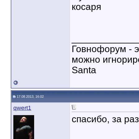
косаря
____________
Говнофорум - э
можно игнориро
Santa
17.08.2013, 16:02
qwert1
спасибо, за ра