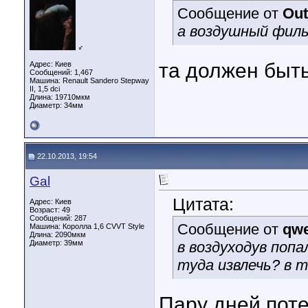
Сообщение от
Out
а воздушный фил
♂
та должен быть.
Адрес: Киев
Сообщений: 1,467
Машина: Renault Sandero Stepway
II, 1,5 dci
Длина:
19710мкм
Диаметр:
34мм
22.10.2013, 19:54
Gal
Цитата:
Адрес: Киев
Возраст: 49
Сообщений: 287
Сообщение от
qwe
Машина: Королла 1,6 CVVT Style
Длина:
2090мкм
Диаметр:
39мм
в воздуходув попа
туда извлечь? в 
Пару дней пот