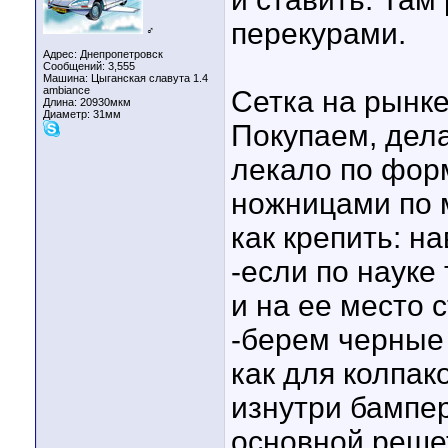
перекурами.
♂
Адрес: Днепропетровск
Сообщений: 3,555
Машина: Цыганская славута 1.4
ambiance
Сетка на рынке
Длина:
20930мкм
Диаметр:
31мм
Покупаем, дела
лекало по форм
ножницами по 
как крепить: н
-если по науке
и на ее место 
-берем черные 
как для колпак
изнутри бампер
основной реше