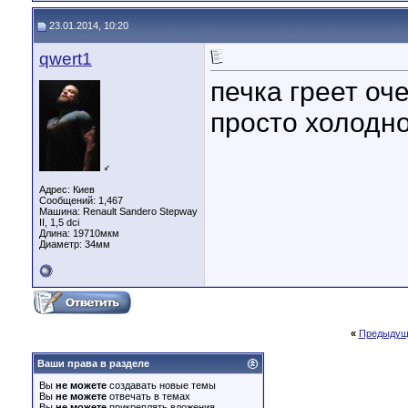
23.01.2014, 10:20
qwert1
печка греет оч
просто холодно
♂
Адрес: Киев
Сообщений: 1,467
Машина: Renault Sandero Stepway
II, 1,5 dci
Длина:
19710мкм
Диаметр:
34мм
«
Предыдущ
Ваши права в разделе
Вы
не можете
создавать новые темы
Вы
не можете
отвечать в темах
Вы
не можете
прикреплять вложения