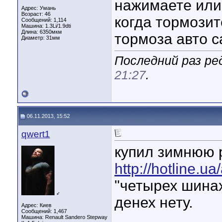
нажимаете или 
Адрес: Умань
Возраст: 46
когда тормози
Сообщений: 1,114
Машина: 1.3Li/1.9dti
Длина:
6350мкм
тормоза авто с
Диаметр:
31мм
Последний раз ред
21:27
.
06.11.2013, 15:52
qwert1
купил зимнюю 
http://hotline.ua
"четырех шинах
♂
денех нету.
Адрес: Киев
Сообщений: 1,467
Машина: Renault Sandero Stepway