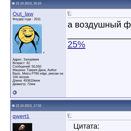
22.10.2013, 16:10
Out_law
Флудер года - 2011
а воздушный ф
____________
25%
♂
Адрес: Запоріжжя
Возраст: 42
Сообщений: 50,550
Машина: Таврия Дана, Author
Basic, Meizu P780 edge, рюкзак на
100 литров
Длина:
493610мкм
Диаметр:
72мм
22.10.2013, 17:32
qwert1
Цитата: