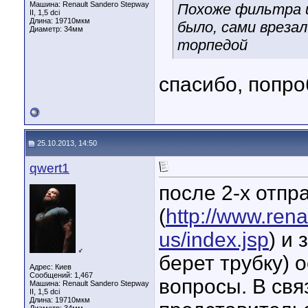
Машина: Renault Sandero Stepway
Похоже фильтра и
II, 1,5 dci
Длина:
19710мкм
было, сами врезал
Диаметр:
34мм
торпедой
cпасибо, попр
25.10.2013, 14:50
qwert1
после 2-х отпр
(
http://www.rena
us/index.jsp
) и
♂
берет трубку) 
Адрес: Киев
Сообщений: 1,467
вопросы. В свя
Машина: Renault Sandero Stepway
II, 1,5 dci
Длина:
19710мкм