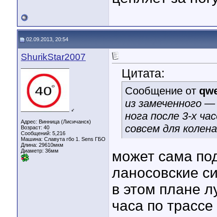
02.09.2013, 20:54
ShurikStar2007
Цитата:
Сообщение от
qwe
из замеченного —
♂
нога после 3-х ч
Адрес: Винница (Лисичанск)
совсем для колена
Возраст: 40
Сообщений: 5,216
Машина: Славута гбо 1. Sens ГБО
Длина:
29610мкм
Диаметр:
36мм
может сама по
ланосовские си
в этом плане л
часа по трассе