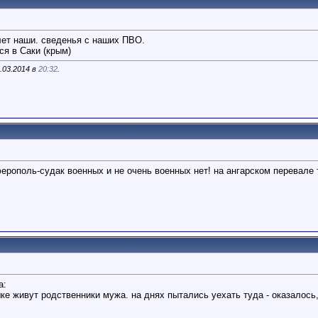
лет наши. сведенья с наших ПВО.
ся в Саки (крым)
.03.2014 в
20:32
.
ополь-судак военных и не очень военных нет! на ангарском перевале то
а:
шке живут родственники мужа. на днях пытались уехать туда - оказалось