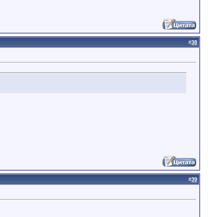
#
38
#
39