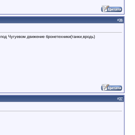
#
36
под Чугуевом движение бронетехники(танки,вродь)
#
37