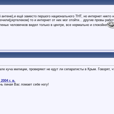
й антене),и ещё заместо першого национального ТНТ, но интернет никто 
ючили(укртелеком) то и интернет от них мог отойти... другие провы ра
леных человечков видел только в центре, все нормально и спокойно
кзале куча милиции, проверяют не едут ли сепаратисты в Крым. Говорят
004 г. в.
знь пиная Вас ломает себе ногу!