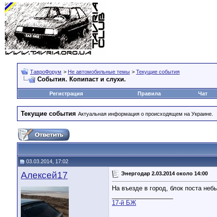
ТавроФорум
>
Не автомобильные темы
>
Текущие события
События. Копипаст и слухи.
Регистрация
Правила
Чат
Текущие события
Актуальная информация о происходящем на Украине.
03.03.2014, 17:02
Алексей17
Энергодар 2.03.2014 около 14:00
На въезде в город, блок поста небы
__________________
17-й БЖ