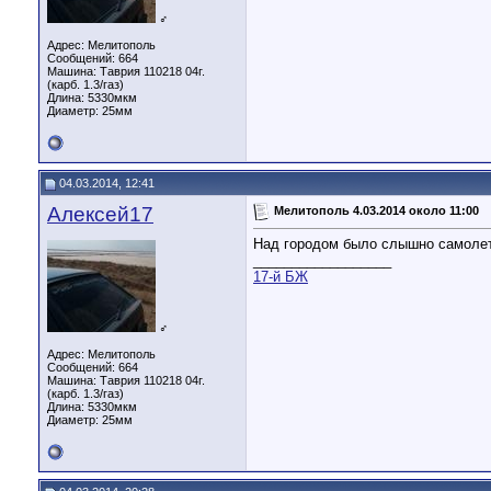
♂
Адрес: Мелитополь
Сообщений: 664
Машина: Таврия 110218 04г.
(карб. 1.3/газ)
Длина:
5330мкм
Диаметр:
25мм
04.03.2014, 12:41
Алексей17
Мелитополь 4.03.2014 около 11:00
Над городом было слышно самолет (
__________________
17-й БЖ
♂
Адрес: Мелитополь
Сообщений: 664
Машина: Таврия 110218 04г.
(карб. 1.3/газ)
Длина:
5330мкм
Диаметр:
25мм