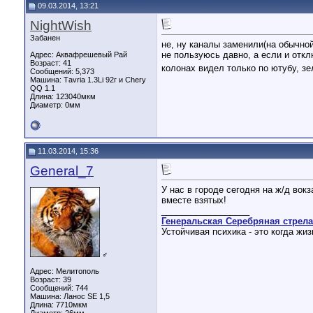
09.03.2014, 13:21
NightWish
Забанен
не, ну каналы заменили(на обычно
не пользуюсь давно, а если и откл
Адрес: Аквафрешевый Рай
Возраст: 41
колонах видел только по ютубу, зе
Сообщений: 5,373
Машина: Таvria 1.3Li 92г и Chery
QQ 1.1
Длина:
123040мкм
Диаметр:
0мм
11.03.2014, 15:36
General_7
У нас в городе сегодня на ж/д во
вместе взятых!
__________________
Генеральская Серебряная стрела 2
Устойчивая психика - это когда жи
♂
Адрес: Мелитополь
Возраст: 39
Сообщений: 744
Машина: Ланос SE 1,5
Длина:
7710мкм