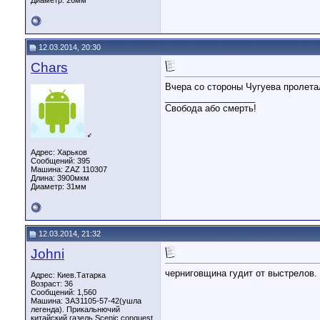
Диаметр:
26мм
12.03.2014, 20:30
Chars
Вчера со стороны Чугуева пролета
__________________
Свобода або смерть!
♂
Адрес: Харьков
Сообщений: 395
Машина: ZAZ 110307
Длина:
3900мкм
Диаметр:
31мм
12.03.2014, 21:32
Johni
черниговщина гудит от выстрелов. 
Адрес: Киев.Татарка
Возраст: 36
Сообщений: 1,560
Машина: ЗАЗ1105-57-42(ушла
легенда). Прикальнючий
китайский газель.Scenic conquest