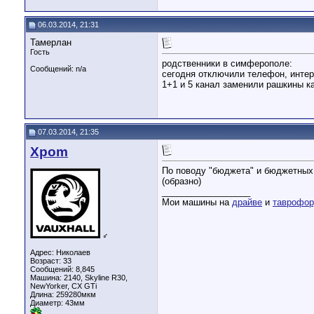
06.03.2014, 21:31
Тамерлан
Гость
родственники в симферополе:
Сообщений: n/a
сегодня отключили телефон, интер
1+1 и 5 канал заменили рашкины к
07.03.2014, 21:35
Xpom
По поводу "бюджета" и бюджетных в
(образно)
__________________
Мои машины на
драйве
и
таврофо
♂
Адрес: Николаев
Возраст: 33
Сообщений: 8,845
Машина: 2140, Skyline R30,
NewYorker, CX GTi
Длина:
259280мкм
Диаметр:
43мм