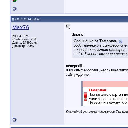
08.03.2014, 00:42
Max76
Цитата:
Возраст: 50
Сообщений: 736
Сообщение от
Тамерлан
Длина:
14490мкм
родственники в симферополе:
Диаметр:
25мм
сегодня отключили телефон,
1+1 и 5 канал заменили рашки
неверю!!!!
я из симферополя ,неслышал таког
заблуждение!
Тамерлан:
Прочитайте стартап по
Если у вас есть инфор
Но если вы хотите обс
Последний раз редактировалось Тамерлан