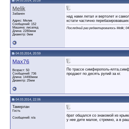
04.03.2014, 20:28
Melik
Забанен
над нами летал и вертолет и само
кстати частично перебазировавших
Адрес: Мелик
Сообщений: 152
Машина: лисапед
Последний раз редактировалось Melik; 04
Длина:
2280мкм
Диаметр:
0мм
04.03.2014, 20:59
Max76
По трассе симферополь-ялта,симфер
Возраст: 50
продают по десять рупий за кг.
Сообщений: 736
Длина:
14490мкм
Диаметр:
25мм
04.03.2014, 22:06
Тамерлан
Гость
брат общался со знакомой из крым
Сообщений: n/a
у нее дите малое, стремно, а в ра