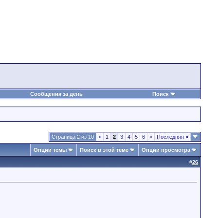
Сообщения за день
Поиск
Страница 2 из 10
<
1
2
3
4
5
6
>
Последняя
»
Опции темы
Поиск в этой теме
Опции просмотра
#
26