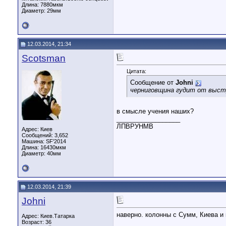
Длина:
7880мкм
Диаметр:
29мм
12.03.2014, 21:34
Scotsman
Цитата:
Сообщение от
Johni
черниговщина гудит от выстр
в смысле учения наших?
__________________
ЛПВРУНМВ
Адрес: Киев
Сообщений: 3,652
Машина: SF'2014
Длина:
16430мкм
Диаметр:
40мм
12.03.2014, 21:39
Johni
наверно. колонны с Сумм, Киева и
Адрес: Киев.Татарка
Возраст: 36