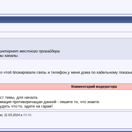
 интернет местного провайдера.
ны каналы.
о чтоб блокировали связь и телефон,у меня дома по кабельному показыв
Комментарий модератора
ст темы, для начала.
мация противоречащая данной - пишите то, что знаете.
удить что-то, идите на гараж!
; 11.03.2014 в
09:46
.