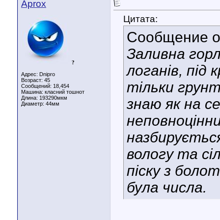
Aprox
Цитата:
Сообщение 
Заливна горл
?
логанів, під
Адрес: Dnipro
Возраст: 45
тільки грунт
Сообщений: 18,454
Машина: класний тошнот
Длина:
193290мкм
знаю як на се
Диаметр:
44мм
неповноцінни
назбирується
вологу та сіл
піску з боло
була числа.