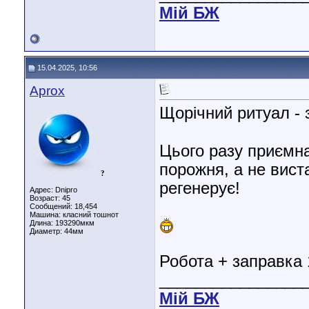
Мiй БЖ
15.04.2025, 10:56
Aprox
Щорічний ритуал - 
Цього разу приємна
порожня, а не вист
?
регенерує!
Адрес: Dnipro
Возраст: 45
Сообщений: 18,454
Машина: класний тошнот
Длина:
193290мкм
Диаметр:
44мм
Робота + заправка 
________________
Мiй БЖ