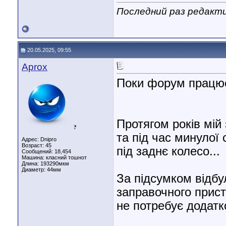
Последний раз редакти
20.05.2025, 09:55
Aprox
Поки форум працює
Протягом років мій
?
та під час минулої
Адрес: Dnipro
Возраст: 45
під заднє колесо...
Сообщений: 18,454
Машина: класний тошнот
Длина:
193290мкм
Диаметр:
44мм
За підсумком відбу
заправочного прист
не потребує додатк