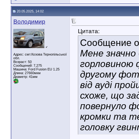
20.05.2025, 14:02
Володимир
Цитата:
Сообщение 
♂
Мене значно 
Адрес: смт.Козова Тернопільської
обл.
горловиною 
Возраст: 50
Сообщений: 7,275
Машина: Ford Fusion EU 1.25
другому фото
Длина:
27660мкм
Диаметр:
41мм
від ауді прой
схоже, що з
повернуло фо
кромки та те
головку гвинт