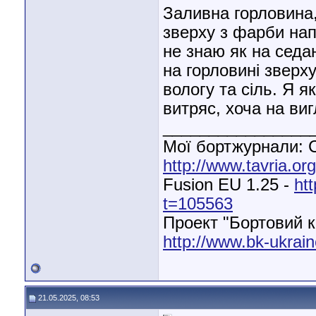
Заливна горловина,
зверху з фарби нап
не знаю як на седа
на горловині зверх
вологу та сіль. Я як
витряс, хоча на ви
________________
Мої бортжурнали: С
http://www.tavria.o
Fusion EU 1.25 -
ht
t=105563
Проект "Бортовий к
http://www.bk-ukrain
21.05.2025, 08:53