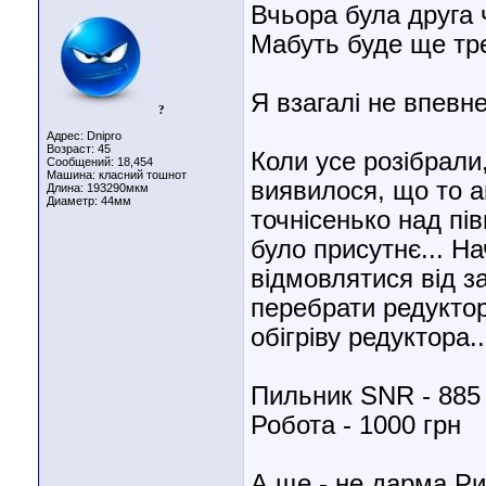
Вчьора була друга 
Мабуть буде ще тре
Я взагалі не впевн
?
Адрес: Dnipro
Возраст: 45
Коли усе розібрали
Сообщений: 18,454
Машина: класний тошнот
виявилося, що то а
Длина:
193290мкм
Диаметр:
44мм
точнісенько над пів
було присутнє... На
відмовлятися від за
перебрати редуктор
обігріву редуктора..
Пильник SNR - 885
Робота - 1000 грн
А ще - не дарма Ри