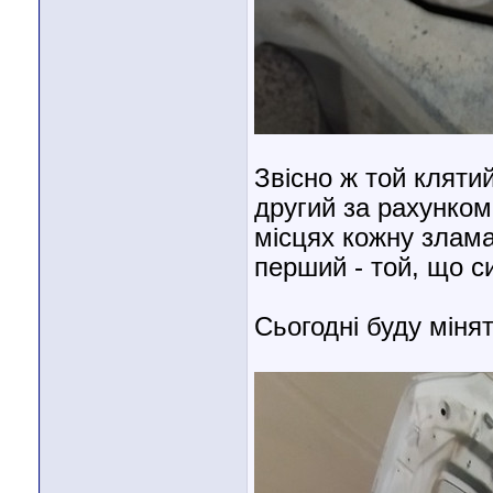
Звісно ж той кляти
другий за рахунком
місцях кожну злама
перший - той, що си
Сьогодні буду мінят