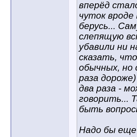
вперёд стало
чуток вроде 
берусь... Са
слепящую вс
убавили ни н
сказать, чт
обычных, но 
раза дороже) 
два раза - м
говорить... 
быть вопросы
Надо бы еще