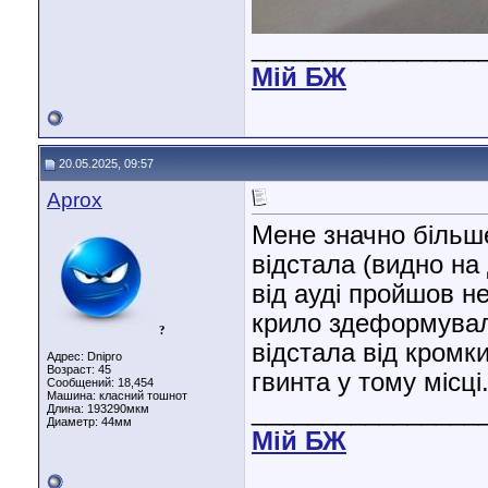
________________
Мiй БЖ
20.05.2025, 09:57
Aprox
Мене значно більш
відстала (видно на
від ауді пройшов не
крило здеформувал
?
відстала від кромки
Адрес: Dnipro
Возраст: 45
гвинта у тому місці..
Сообщений: 18,454
Машина: класний тошнот
________________
Длина:
193290мкм
Диаметр:
44мм
Мiй БЖ