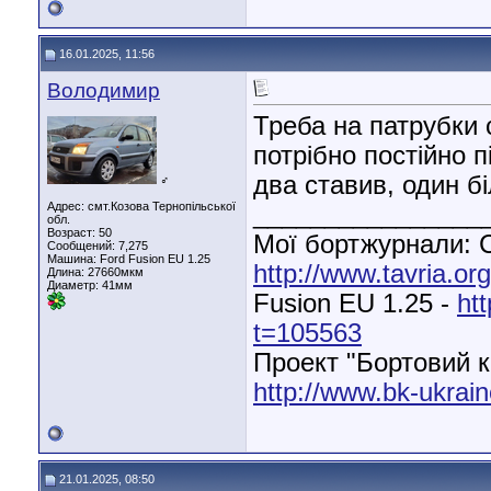
16.01.2025, 11:56
Володимир
Треба на патрубки 
потрібно постійно п
два ставив, один б
♂
Адрес: смт.Козова Тернопільської
________________
обл.
Возраст: 50
Мої бортжурнали: С
Сообщений: 7,275
Машина: Ford Fusion EU 1.25
http://www.tavria.o
Длина:
27660мкм
Диаметр:
41мм
Fusion EU 1.25 -
ht
t=105563
Проект "Бортовий к
http://www.bk-ukrain
21.01.2025, 08:50