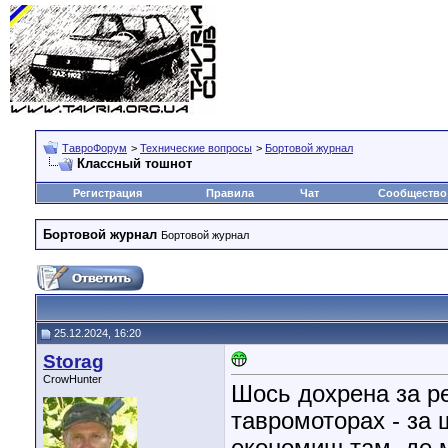
ТавроФорум
>
Технические вопросы
>
Бортовой журнал
Классный тошнот
Регистрация
Правила
Чат
Сообщество
Бортовой журнал
Бортовой журнал
25.12.2024, 16:20
Storag
CrowHunter
Шось дохрена за ре
тавромоторах - за 