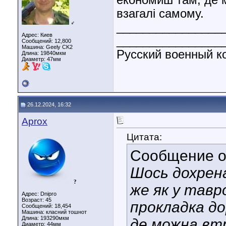
економиш там, де 
взагалі самому.
♂
________________
Адрес: Киев
________________
Сообщений: 12,800
Машина: Geely CK2
Русский военный ко
Длина:
19840мкм
Диаметр:
47мм
26.12.2024, 16:32
Aprox
Цитата:
Сообщение 
Шось дохрена
?
же як у тавр
Адрес: Dnipro
Возраст: 45
прокладка д
Сообщений: 18,454
Машина: класний тошнот
Длина:
193290мкм
де можна вт
Диаметр:
44мм