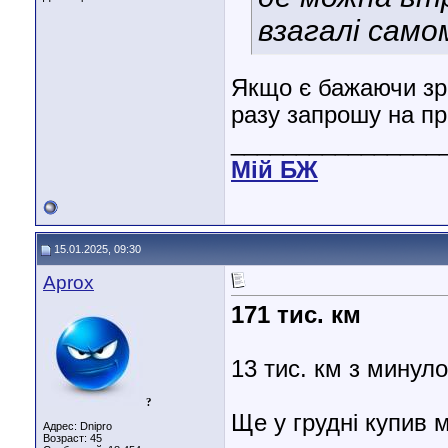
взагалі само
Якщо є бажаючи зро
разу запрошу на п
________________
Мiй БЖ
15.01.2025, 09:30
Aprox
171 тис. км
13 тис. км з минул
?
Ще у грудні купив 
Адрес: Dnipro
Возраст: 45