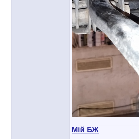
________________
Мiй БЖ