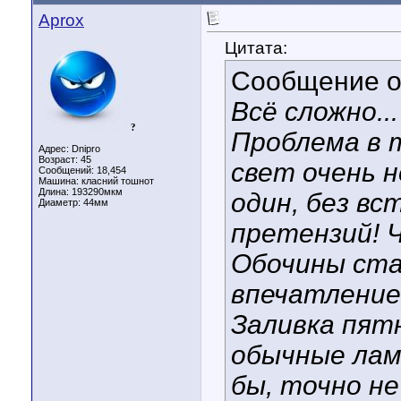
Aprox
Цитата:
Сообщение 
Всё сложно..
?
Проблема в 
Адрес: Dnipro
Возраст: 45
свет очень н
Сообщений: 18,454
Машина: класний тошнот
Длина:
193290мкм
один, без вс
Диаметр:
44мм
претензий! 
Обочины ста
впечатление,
Заливка пят
обычные лам
бы, точно не