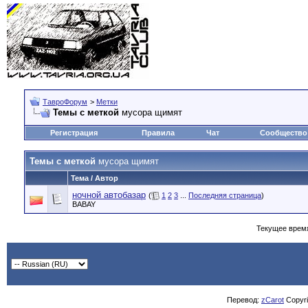
ТавроФорум
>
Метки
Темы с меткой
мусора щимят
Регистрация
Правила
Чат
Сообщество
Темы с меткой
мусора щимят
Тема / Автор
ночной автобазар
(
1
2
3
...
Последняя страница
)
BABAY
Текущее врем
Перевод:
zCarot
Copyrig