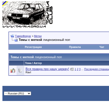
ТавроФорум
>
Метки
Темы с меткой
лицензионный поп
Регистрация
Правила
Чат
Темы с меткой
лицензионный поп
Тема / Автор
Вся правда про нашу церкву!
(
1
2
3
...
Последняя страниц
Ravl