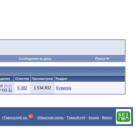
Сообщения за день
Поиск
щение
Ответов
Просмотров
Раздел
015
19:21
5,392
1,534,832
Курилка
т
kkk
+Тавроклуб на
-
Обратная связь
-
ТавроКлуб
-
Архив
-
Вверх