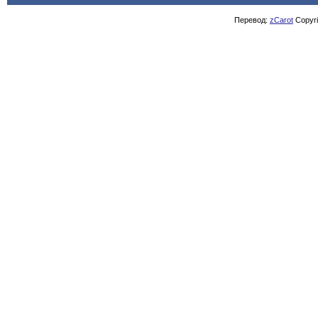
Перевод:
zCarot
Copyrig