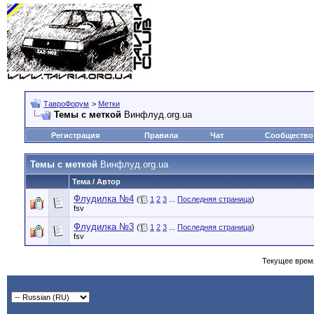
ТавроФорум
>
Метки
Темы с меткой
Винфлуд.org.ua
Регистрация
Правила
Чат
Сообщество
Темы с меткой
Винфлуд.org.ua
Тема / Автор
Флудилка №4
(
1
2
3
...
Последняя страница
)
fsv
Флудилка №3
(
1
2
3
...
Последняя страница
)
fsv
Текущее врем