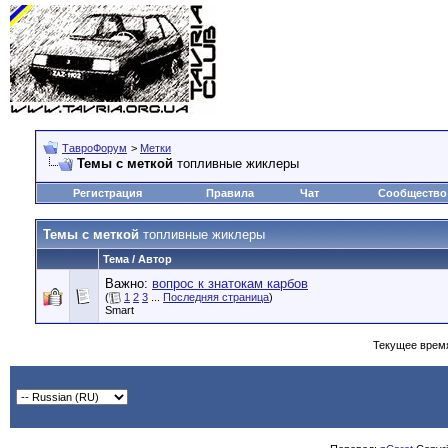
ТавроФорум
>
Метки
Темы с меткой
топливные жиклеры
Регистрация
Правила
Чат
Сообщество
Темы с меткой
топливные жиклеры
Тема / Автор
Важно:
вопрос к знатокам карбов
(
1
2
3
...
Последняя страница
)
Smart
Текущее врем