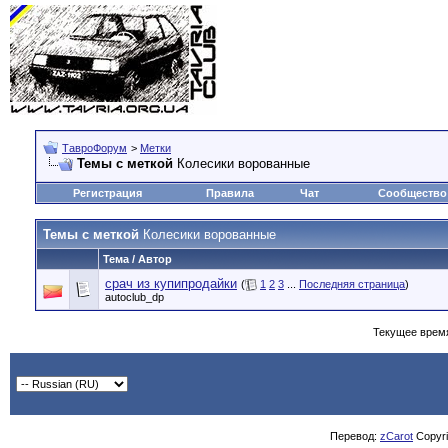
ТавроФорум
>
Метки
Темы с меткой
Колесики ворованные
Регистрация
Правила
Чат
Сообщество
Темы с меткой
Колесики ворованные
Тема / Автор
срач из купипродайки
(
1
2
3
...
Последняя страница
)
autoclub_dp
Текущее врем
Перевод:
zCarot
Copyrig