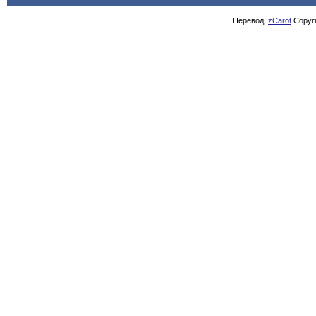
Перевод:
zCarot
Copyrig