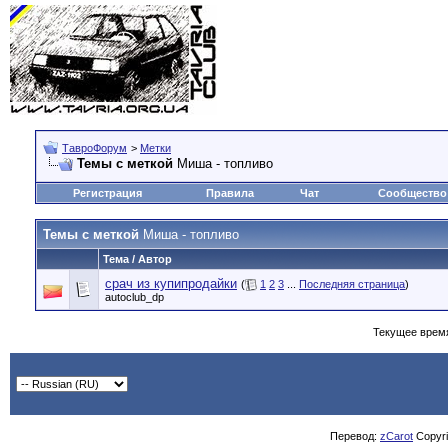
ТавроФорум
>
Метки
Темы с меткой
Миша - топливо
Регистрация
Правила
Чат
Сообщество
Темы с меткой
Миша - топливо
Тема / Автор
срач из купипродайки
(
1
2
3
...
Последняя страница
)
autoclub_dp
Текущее врем
Перевод:
zCarot
Copyrig