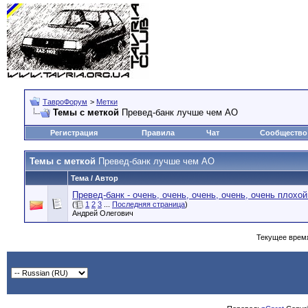
ТавроФорум
>
Метки
Темы с меткой
Превед-банк лучше чем АО
Регистрация
Правила
Чат
Сообщество
Темы с меткой
Превед-банк лучше чем АО
Тема / Автор
Превед-банк - очень, очень, очень, очень, очень плохой
(
1
2
3
...
Последняя страница
)
Андрей Олегович
Текущее врем