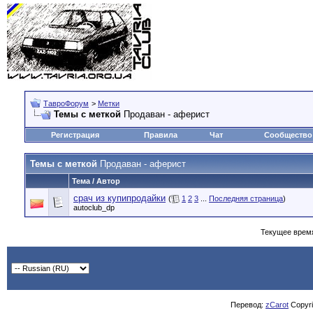
ТавроФорум
>
Метки
Темы с меткой
Продаван - аферист
Регистрация
Правила
Чат
Сообщество
Темы с меткой
Продаван - аферист
Тема / Автор
срач из купипродайки
(
1
2
3
...
Последняя страница
)
autoclub_dp
Текущее врем
Перевод:
zCarot
Copyrig