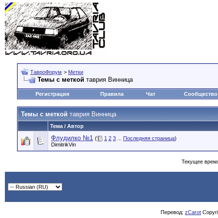
ТавроФорум
>
Метки
Темы с меткой
таврия Винница
Регистрация
Правила
Чат
Сообщество
Темы с меткой
таврия Винница
Тема / Автор
Флудилко №1
(
1
2
3
...
Последняя страница
)
DimitrikVin
Текущее врем
Перевод:
zCarot
Copyrig