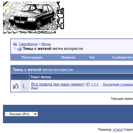
ТавроФорум
>
Метки
Темы с меткой
метки воскресли
Регистрация
Правила
Чат
Сообщество
Темы с меткой
метки воскресли
Тема / Автор
Вся правда про нашу церкву!
(
1
2
3
...
Последняя страниц
Ravl
Текущее врем
Перевод:
zCarot
Copyrig