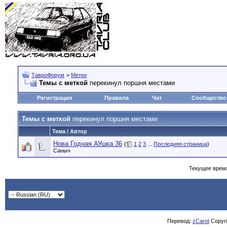
ТавроФорум
>
Метки
Темы с меткой
перекинул поршня местами
Регистрация
Правила
Чат
Сообщество
Темы с меткой
перекинул поршня местами
Тема / Автор
Нова Годная АУшка 36
(
1
2
3
...
Последняя страница
)
Саныч
Текущее врем
Перевод:
zCarot
Copyrig