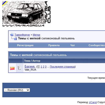
ТавроФорум
>
Метки
Темы с меткой
силиконовый пельмень
Регистрация
Правила
Чат
Сообщество
Темы с меткой
силиконовый пельмень
Тема / Автор
Багиня.
(
1
2
3
...
Последняя страница
)
Vale_RUA
Текущее врем
Перевод:
zCarot
Copyrig