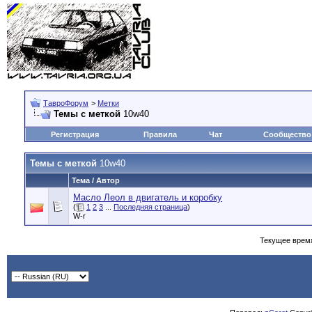
ТавроФорум
>
Метки
Темы с меткой
10w40
Регистрация
Правила
Чат
Сообщество
Темы с меткой
10w40
Тема / Автор
Масло Леол в двигатель и коробку
(
1
2
3
...
Последняя страница
)
W-r
Текущее врем