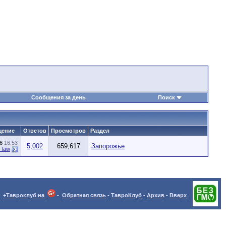
Сообщения за день
Поиск
щение
Ответов
Просмотров
Раздел
16
16:53
5,002
659,617
Запорожье
_law
+Тавроклуб на
-
Обратная связь
-
ТавроКлуб
-
Архив
-
Вверх