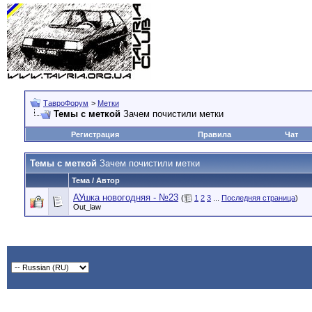
ТавроФорум
>
Метки
Темы с меткой
Зачем почистили метки
Регистрация
Правила
Чат
Темы с меткой
Зачем почистили метки
Тема / Автор
АУшка новогодняя - №23
(
1
2
3
...
Последняя страница
)
Out_law