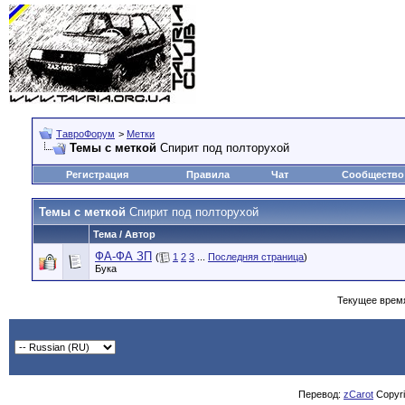
ТавроФорум
>
Метки
Темы с меткой
Спирит под полторухой
Регистрация
Правила
Чат
Сообщество
Темы с меткой
Спирит под полторухой
Тема / Автор
ФА-ФА ЗП
(
1
2
3
...
Последняя страница
)
Бука
Текущее врем
Перевод:
zCarot
Copyrig