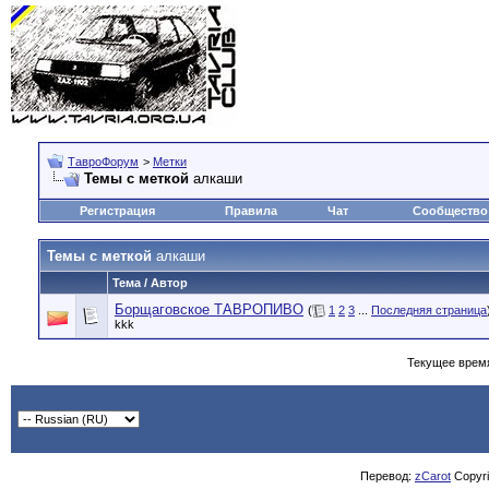
ТавроФорум
>
Метки
Темы с меткой
алкаши
Регистрация
Правила
Чат
Сообщество
Темы с меткой
алкаши
Тема / Автор
Борщаговское ТАВРОПИВО
(
1
2
3
...
Последняя страница
kkk
Текущее врем
Перевод:
zCarot
Copyrig