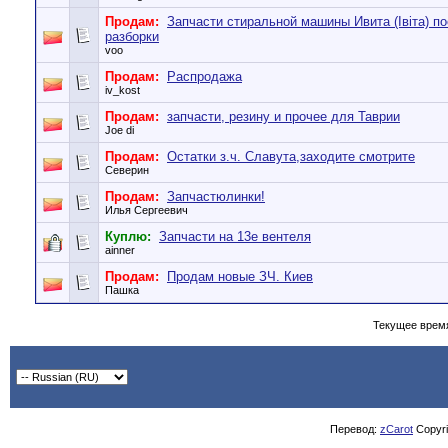
Продам:
Запчасти стиральной машины Ивита (Івіта) п
разборки
voo
Продам:
Распродажа
iv_kost
Продам:
запчасти, резину и прочее для Таврии
Joe di
Продам:
Остатки з.ч. Славута,заходите смотрите
Северин
Продам:
Запчастюлинки!
Илья Сергеевич
Куплю:
Запчасти на 13е вентеля
ainner
Продам:
Продам новые ЗЧ. Киев
Пашка
Текущее врем
Перевод:
zCarot
Copyrig