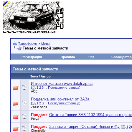
ТавроФорум
>
Метки
Темы с меткой
запчасти
Регистрация
Правила
Чат
Сообщество
Темы с меткой
запчасти
Тема / Автор
Интернет-магазин www.detali.zp.ua
(
1
2
3
...
Последняя страница
)
ACE
Подделка или оригинал от ЗАЗа
(
1
2
3
...
Последняя страница
)
Zazik-sens
Продам:
Остатки Таврии ЗАЗ 1102 1994 красного цвет
Petya
Продам:
Запчасти Таврия (Остатки) Новые и б\у
(
1
2
)
Chernig0v