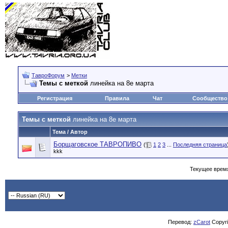
ТавроФорум
>
Метки
Темы с меткой
линейка на 8е марта
Регистрация
Правила
Чат
Сообщество
Темы с меткой
линейка на 8е марта
Тема / Автор
Борщаговское ТАВРОПИВО
(
1
2
3
...
Последняя страница
kkk
Текущее врем
Перевод:
zCarot
Copyrig