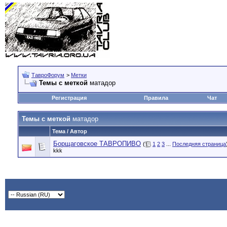
ТавроФорум
>
Метки
Темы с меткой
матадор
Регистрация
Правила
Чат
Темы с меткой
матадор
Тема / Автор
Борщаговское ТАВРОПИВО
(
1
2
3
...
Последняя страница
kkk