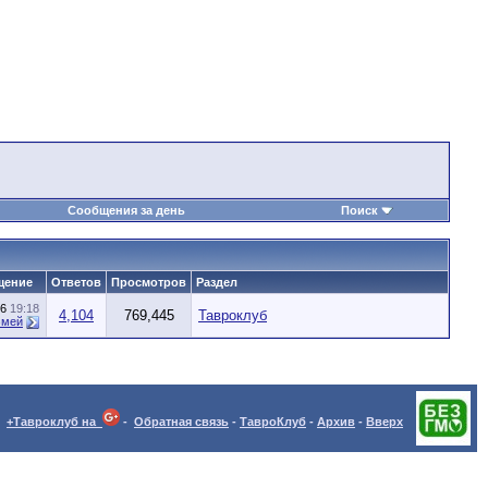
Сообщения за день
Поиск
щение
Ответов
Просмотров
Раздел
26
19:18
4,104
769,445
Тавроклуб
Змей
+Тавроклуб на
-
Обратная связь
-
ТавроКлуб
-
Архив
-
Вверх