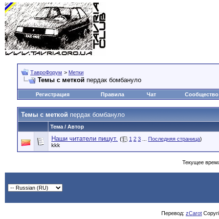
ТавроФорум
>
Метки
Темы с меткой
пердак бомбануло
Регистрация
Правила
Чат
Сообщество
Темы с меткой
пердак бомбануло
Тема / Автор
Наши читатели пишут.
(
1
2
3
...
Последняя страница
)
kkk
Текущее врем
Перевод:
zCarot
Copyrig