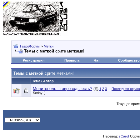
ТавроФорум
>
Метки
Темы с меткой
срите метками!
Регистрация
Правила
Чат
Сообщество
Темы с меткой
срите метками!
Тема / Автор
Мелитополь - тавроводы есть?
(
1
2
3
...
Последняя стран
Sedoy ;)
Текущее врем
Перевод:
zCarot
Copyrig