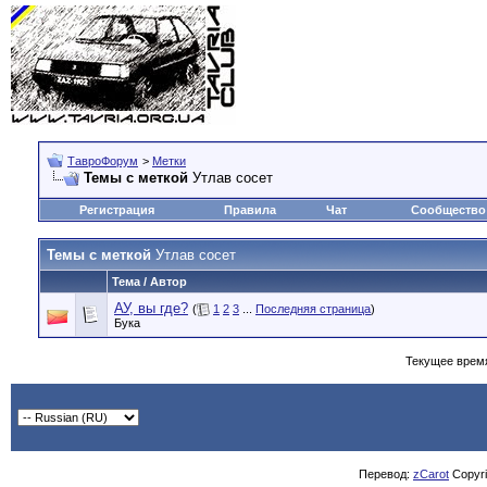
ТавроФорум
>
Метки
Темы с меткой
Утлав сосет
Регистрация
Правила
Чат
Сообщество
Темы с меткой
Утлав сосет
Тема / Автор
АУ, вы где?
(
1
2
3
...
Последняя страница
)
Бука
Текущее врем
Перевод:
zCarot
Copyrig