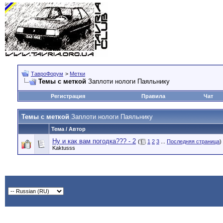
ТавроФорум
>
Метки
Темы с меткой
Заплоти нологи Паяльнику
Регистрация
Правила
Чат
Темы с меткой
Заплоти нологи Паяльнику
Тема / Автор
Ну и как вам погодка??? - 2
(
1
2
3
...
Последняя страница
)
Kaktusss