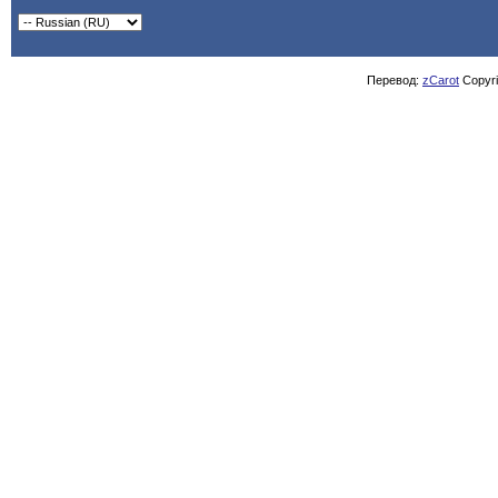
Перевод:
zCarot
Copyrig