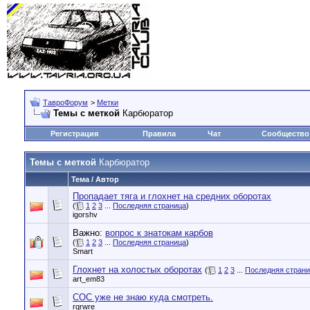
ТавроФорум
>
Метки
Темы с меткой
Карбюратор
Регистрация
Правила
Чат
Сообщество
Темы с меткой
Карбюратор
Тема / Автор
Пропадает тяга и глохнет на средних оборотах
(
1
2
3
...
Последняя страница
)
igorshv
Важно:
вопрос к знатокам карбов
(
1
2
3
...
Последняя страница
)
Smart
Глохнет на холостых оборотах
(
1
2
3
...
Последняя стран
art_em83
СОС уже не знаю куда смотреть.
rqrwre