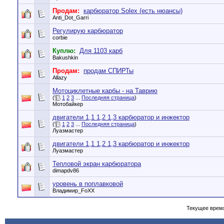
Продам:
карбюратор Solex (есть нюансы)
Anti_Dot_Garri
Регулирую карбюратор
corbie
Куплю:
Для 1103 карб
Bakushkin
Продам:
продам СПИРТы
Allazy
Мотоциклетные карбы - на Таврию
(
1
2
3
...
Последняя страница
)
Мотобайкер
двигатели 1,1 1,2 1,3 карбюратор и инжектор
(
1
2
3
...
Последняя страница
)
Луазмастер
двигатели 1,1 1,2 1,3 карбюратор и инжектор
Луазмастер
Тепловой экран карбюратора
dimapdv86
уровень в поплавковой
Владимир_FoXX
Текущее врем