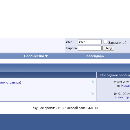
Имя
Запомнить?
Пароль
Сообщество
Календарь
Последнее сообщ
23.03.202
няя страница
)
от
Hasa
04.01.201
от
alex_zp
Текущее время:
21:18
. Часовой пояс GMT +3.