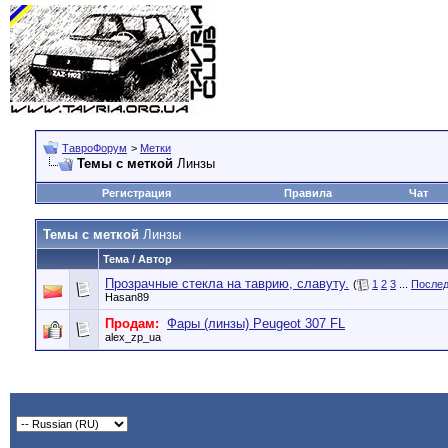
ТавроФорум
>
Метки
Темы с меткой
Линзы
Регистрация
Правила
Чат
Темы с меткой
Линзы
Тема / Автор
Прозрачные стекла на таврию, славуту.
(
1
2
3
...
Послед
Hasan89
Продам:
Фары (линзы) Peugeot 307 FL
alex_zp_ua