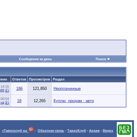
Сообщения за день
Поиск
ение
Ответов
Просмотров
Раздел
1
14:15
186
121,850
Неоплаченные
n89
4
00:54
18
12,265
Куплю, продам - авто
_ua
+Тавроклуб на
-
Обратная связь
-
ТавроКлуб
-
Архив
-
Вверх