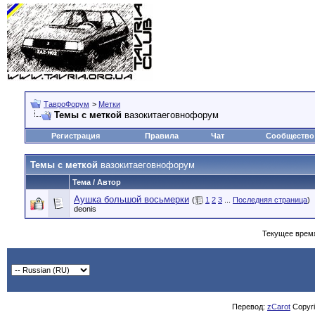
ТавроФорум
>
Метки
Темы с меткой
вазокитаеговнофорум
Регистрация
Правила
Чат
Сообщество
Темы с меткой
вазокитаеговнофорум
Тема / Автор
Аушка большой восьмерки
(
1
2
3
...
Последняя страница
)
deonis
Текущее врем
Перевод:
zCarot
Copyrig