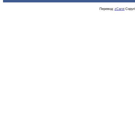
Перевод:
zCarot
Copyrig