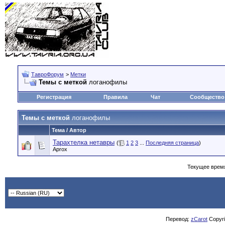
ТавроФорум
>
Метки
Темы с меткой
логанофилы
Регистрация
Правила
Чат
Сообщество
Темы с меткой
логанофилы
Тема / Автор
Тарахтелка нетавры
(
1
2
3
...
Последняя страница
)
Aprox
Текущее врем
Перевод:
zCarot
Copyrig