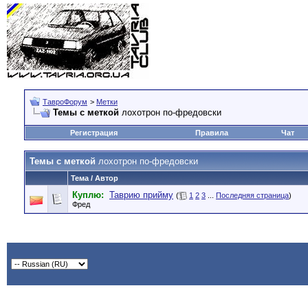
ТавроФорум
>
Метки
Темы с меткой
лохотрон по-фредовски
Регистрация
Правила
Чат
Темы с меткой
лохотрон по-фредовски
Тема / Автор
Куплю:
Таврию прийму
(
1
2
3
...
Последняя страница
)
Фред