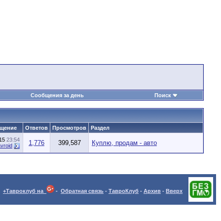
Сообщения за день
Поиск
бщение
Ответов
Просмотров
Раздел
015
23:54
1,776
399,587
Куплю, продам - авто
avroid
+Тавроклуб на
-
Обратная связь
-
ТавроКлуб
-
Архив
-
Вверх