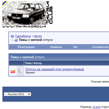
ТавроФорум
>
Метки
Темы с меткой
отпуск
Регистрация
Правила
Чат
Сообщество
Темы с меткой
отпуск
Тема / Автор
Отпуск за границей для одноклубников
Spowen
Текущее врем
Перевод:
zCarot
Copyrig