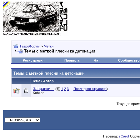
ТавроФорум
>
Метки
Темы с меткой
плесни ка детонации
Регистрация
Правила
Чат
Сообщество
Темы с меткой
плесни ка детонации
Тема / Автор
Заправки...
(
1
2
3
...
Последняя страница
)
Kobzar
Текущее врем
Перевод:
zCarot
Copyrig