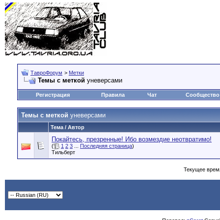
ТавроФорум
>
Метки
Темы с меткой
уневерсами
Регистрация
Правила
Чат
Сообщество
Темы с меткой
уневерсами
Тема / Автор
Покайтесь, презренные! Ибо возмездие неотвратимо!
(
1
2
3
...
Последняя страница
)
Тильберт
Текущее врем