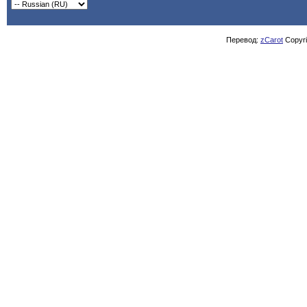
Перевод:
zCarot
Copyrig