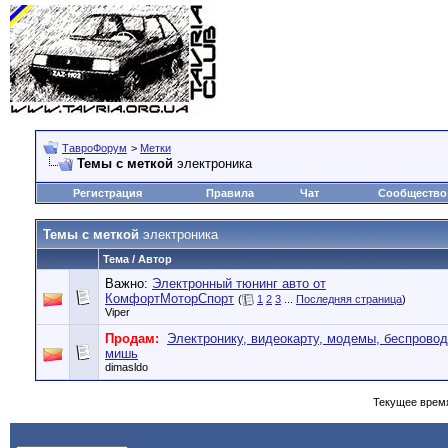
ТавроФорум
>
Метки
Темы с меткой
электроника
Регистрация
Правила
Чат
Сообщество
Темы с меткой
электроника
Тема / Автор
Важно:
Электронный тюнинг авто от
КомфортМоторСпорт
(
1
2
3
...
Последняя страница
)
Vipеr
Продам:
Электронику, видеокарту, модемы, беспрово
мишь
dimasldo
Текущее врем