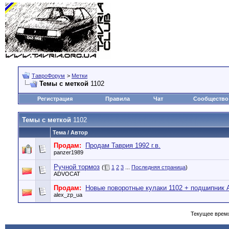
ТавроФорум
>
Метки
Темы с меткой
1102
Регистрация
Правила
Чат
Сообщество
Темы с меткой
1102
Тема / Автор
Продам:
Продам Таврия 1992 г.в.
panzer1989
Ручной тормоз
(
1
2
3
...
Последняя страница
)
ADVOCAT
Продам:
Новые поворотные кулаки 1102 + подшипник
alex_zp_ua
Текущее врем