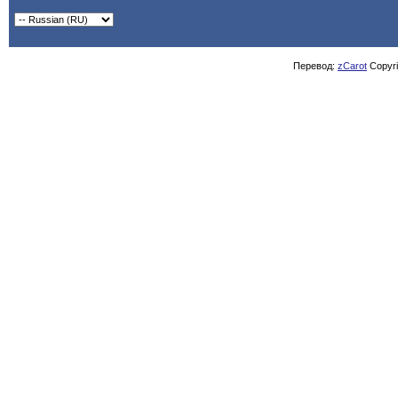
Перевод:
zCarot
Copyrig