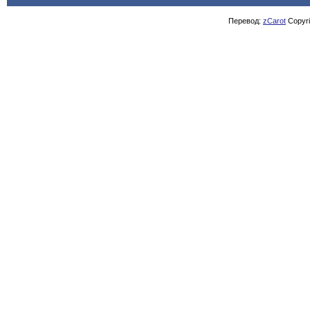
Перевод:
zCarot
Copyrig