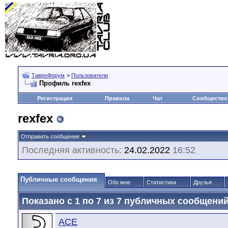
ТавроФорум
>
Пользователи
Профиль rexfex
Регистрация
Правила
Чат
Сообщество
rexfex
Отправить сообщение
Последняя активность:
24.02.2022
16:52
Публичные сообщения
Обо мне
Статистика
Друзья
Показано с 1 по
7
из
7
публичных сообщени
ACE