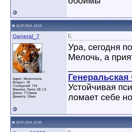
обоймы
15.07.2014, 18:19
General_7
Ура, сегодня п
Мелочь, а прия
____________
♂
Генеральская 
Адрес: Мелитополь
Возраст: 39
Устойчивая пси
Сообщений: 744
Машина: Ланос SE 1,5
Длина:
7710мкм
ломает себе но
Диаметр:
26мм
15.07.2014, 21:45