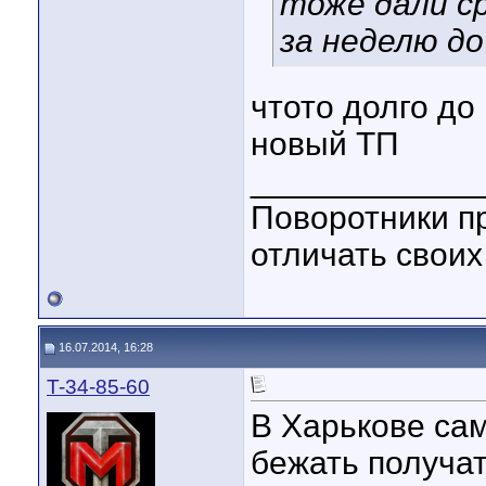
тоже дали ср
за неделю до
чтото долго до
новый ТП
____________
Поворотники п
отличать своих
16.07.2014, 16:28
T-34-85-60
В Харькове сам
бежать получат