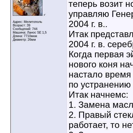
теперь возит н
управляю Гене
♂
2004 г. в..
Адрес: Мелитополь
Возраст: 39
Сообщений: 744
Итак представ
Машина: Ланос SE 1,5
Длина:
7710мкм
Диаметр:
26мм
2004 г. в. сере
Когда первая 
нового коня на
настало время 
по устранению 
Итак начнемс:
1. Замена масл
2. Правый стек
работает, то не