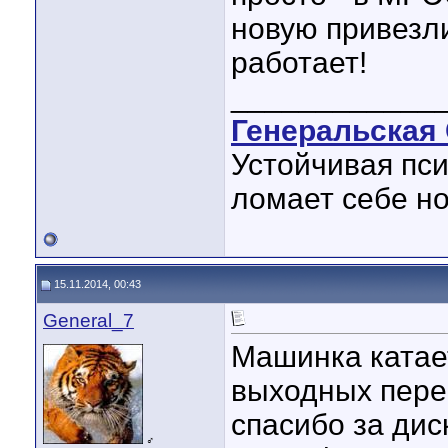
новую привезли
работает!
____________
Генеральская 
Устойчивая пси
ломает себе но
15.11.2014, 00:43
General_7
Машинка катае
выходных пере
спасибо за дис
♂