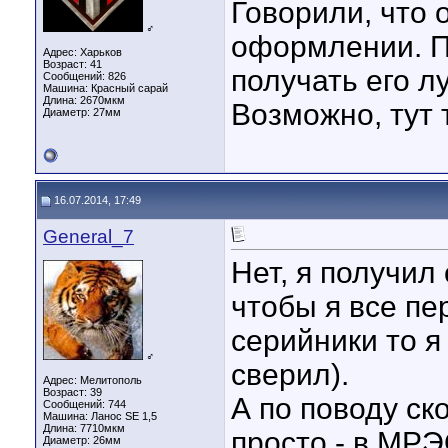
Говорили, что 
♂
оформлении. П
Адрес: Харьков
Возраст: 41
получать его л
Сообщений: 826
Машина: Красный сарай
Длина:
2670мкм
Возможно, тут 
Диаметр:
27мм
16.07.2014, 17:49
General_7
Нет, я получил 
чтобы я все пе
серийники то я
♂
сверил).
Адрес: Мелитополь
Возраст: 39
А по поводу ск
Сообщений: 744
Машина: Ланос SE 1,5
Длина:
7710мкм
просто - в МРЭ
Диаметр:
26мм