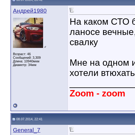
Андрей1980
На каком СТО 
ланосе вечные,
свалку
♂
Возраст: 46
Сообщений: 3,309
Мне на одном 
Длина:
10940мкм
Диаметр:
34мм
хотели втюхать
____________
Zoom - zoom
08.07.2014, 22:41
General_7