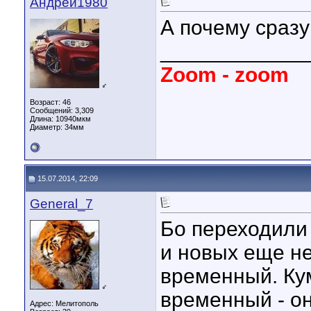
Андрей1980
А почему сраз
____________
Zoom - zoom
♂
Возраст: 46
Сообщений: 3,309
Длина:
10940мкм
Диаметр:
34мм
15.07.2014, 22:09
General_7
Бо переходили
и новых еще не
временный. Ку
♂
временный - он
Адрес: Мелитополь