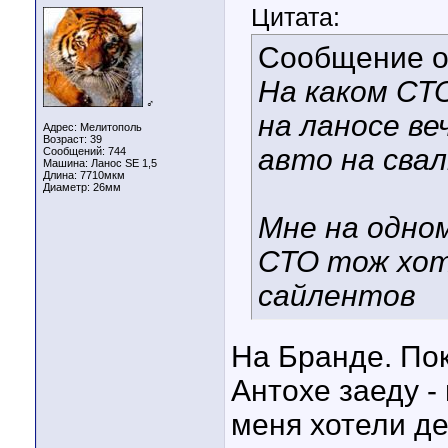
Цитата:
Сообщение 
На каком СТ
♂
на ланосе в
Адрес: Мелитополь
Возраст: 39
авто на свал
Сообщений: 744
Машина: Ланос SE 1,5
Длина:
7710мкм
Диаметр:
26мм
Мне на одно
СТО тож хот
сайлентов
На Бранде. Пок
Антохе заеду - 
меня хотели де