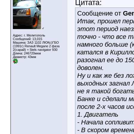
Цитата:
Сообщение от
Gen
Итак, прошел пер
этот период наез
♂
точно - что все 
Адрес: г. Мелитополь
Сообщений: 13,015
Машина: ЗАЗ 1102 ЛЮКс)ГБО
намного больше (к
(1991г) Renault Megane 2 фаза
2(сарай) + Stels navigator 930
катался в Кирилл
Длина:
246720мкм
Диаметр:
43мм
разогнал ее до 15
доволен.
Ну и как же без л
выходных загнал 
не я такой богат
Банке и сделали м
после 2-х часов и
1. Двигатель
- Начала сопливит
- В скором време