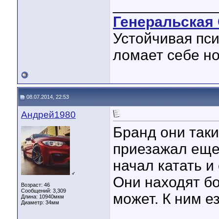
____________
Генеральская 
Устойчивая пси
ломает себе но
08.07.2014, 22:53
Андрей1980
Бранд они такие
приезажал еще
начал катать и
♂
Они находят бо
Возраст: 46
Сообщений: 3,309
может. К ним е
Длина:
10940мкм
Диаметр:
34мм
____________