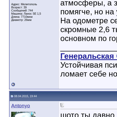
атмосферы, а 
Адрес: Мелитополь
Возраст: 39
помягче, но на
Сообщений: 744
Машина: Ланос SE 1,5
Длина:
7710мкм
На одометре се
Диаметр:
26мм
скромные 2,6 ты
основном по го
____________
Генеральская 
Устойчивая пси
ломает себе но
08.04.2015, 19:44
Antonyo
шото ты давно