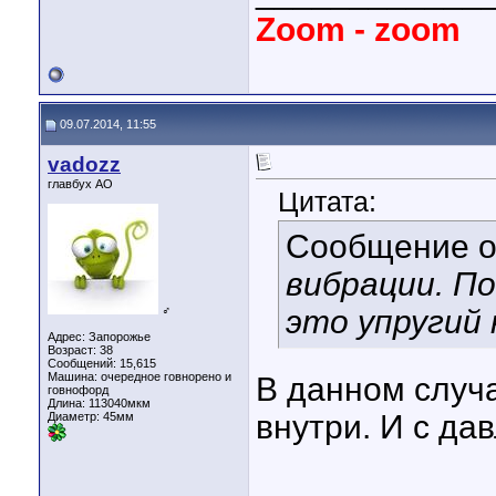
Zoom - zoom
09.07.2014, 11:55
vadozz
главбух АО
Цитата:
Сообщение 
вибрации. П
♂
это упругий
Адрес: Запорожье
Возраст: 38
Сообщений: 15,615
Машина: очередное говнорено и
В данном случа
говнофорд
Длина:
113040мкм
внутри. И с да
Диаметр:
45мм