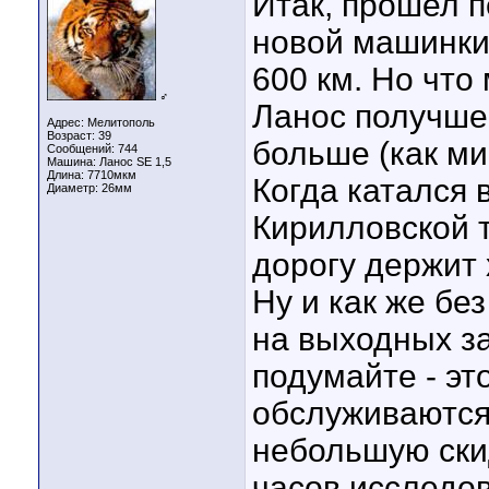
Итак, прошел 
новой машинки,
600 км. Но что 
♂
Ланос получше
Адрес: Мелитополь
Возраст: 39
больше (как мин
Сообщений: 744
Машина: Ланос SE 1,5
Длина:
7710мкм
Когда катался 
Диаметр:
26мм
Кирилловской т
дорогу держит 
Ну и как же без
на выходных з
подумайте - это
обслуживаются 
небольшую скид
часов исследо