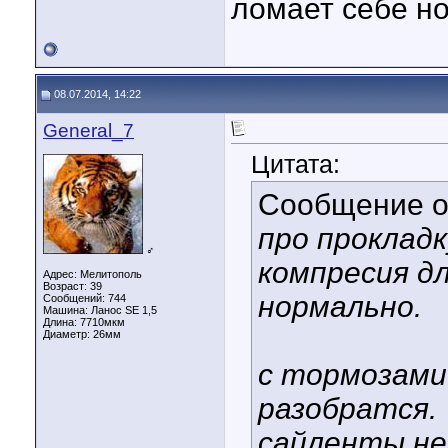
ломает себе но
08.07.2014, 14:22
General_7
Цитата:
Сообщение 
про прокладк
♂
компресия дл
Адрес: Мелитополь
Возраст: 39
нормально.
Сообщений: 744
Машина: Ланос SE 1,5
Длина:
7710мкм
Диаметр:
26мм
с тормозами
разобратся.
сайленты не