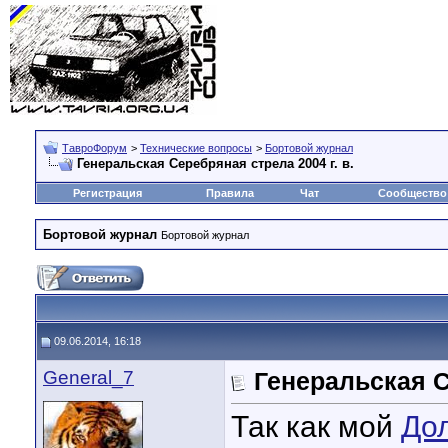
ТавроФорум
>
Технические вопросы
>
Бортовой журнал
Генеральская Серебряная стрела 2004 г. в.
Регистрация
Правила
Чат
Сообщество
Бортовой журнал
Бортовой журнал
09.06.2014, 16:18
General_7
Генеральская С
Так как мой
Дол