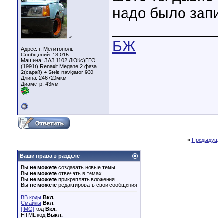
надо было запи
____________
♂
БЖ
Адрес: г. Мелитополь
Сообщений: 13,015
Машина: ЗАЗ 1102 ЛЮКс)ГБО
(1991г) Renault Megane 2 фаза
2(сарай) + Stels navigator 930
Длина:
246720мкм
Диаметр:
43мм
«
Предыдущ
Ваши права в разделе
Вы
не можете
создавать новые темы
Вы
не можете
отвечать в темах
Вы
не можете
прикреплять вложения
Вы
не можете
редактировать свои сообщения
BB коды
Вкл.
Смайлы
Вкл.
[IMG]
код
Вкл.
HTML код
Выкл.