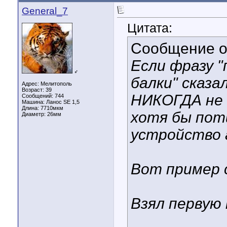
General_7
Цитата:
Сообщение 
Если фразу 
♂
балки" сказ
Адрес: Мелитополь
Возраст: 39
НИКОГДА не п
Сообщений: 744
Машина: Ланос SE 1,5
Длина:
7710мкм
хотя бы пот
Диаметр:
26мм
устройство 
Вот пример 
Взял первую 