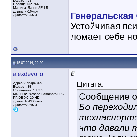
Возраст: 39
____________
Сообщений: 744
Машина: Ланос SE 1,5
Длина:
7710мкм
Генеральская 
Диаметр:
26мм
Устойчивая пси
ломает себе но
15.07.2014, 22:20
alexdevolio
Цитата:
Адрес: Запорожье
Возраст: 35
Сообщений: 13,653
Сообщение 
Машина: Porsche Panamera LPG,
PRIDE XC-29 HD
Длина:
164300мкм
Бо переходи
Диаметр:
39мм
техпаспорто
что давали 