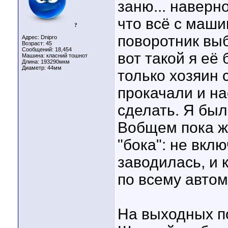
заню... наверн
что всё с маши
?
поворотник выб
Адрес: Dnipro
Возраст: 45
Сообщений: 18,454
вот такой я её
Машина: класний тошнот
Длина:
193290мкм
Диаметр:
44мм
только хозяин 
прокачали и н
сделать. Я был
Вобщем пока ж
"бока": не вкл
заводилась, и
по всему авто
На выходных п