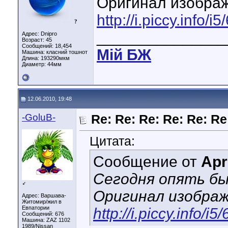
Оригинал изобра
http://i.piccy.inf
?
_______________
Адрес: Dnipro
Возраст: 45
Сообщений: 18,454
Мiй БЖ
Машина: класний тошнот
Длина:
193290мкм
Диаметр:
44мм
12.06.2010, 19:48
-GoluB-
Re: Re: Re: Re: Re: Re
Цитата:
Сообщение от
Apr
Сегодня опять бы
♂
Оригинал изображ
Адрес: Варшава-
Житомир/жил в
Евпатории
http://i.piccy.info
Сообщений: 676
Машина: ZAZ 1102
1989/Nissan