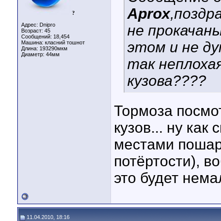
Aprox
,поздр
?
Адрес: Dnipro
не прокачаны
Возраст: 45
Сообщений: 18,454
этом и не дум
Машина: класний тошнот
Длина:
193290мкм
Диаметр:
44мм
так неплоха
кузова????
Тормоза посмот
кузов... ну как
местами пошар
потёртости), в
это будет немал
11.04.2010, 18:16