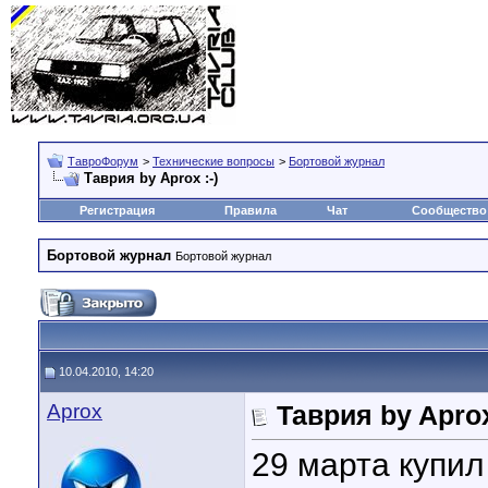
ТавроФорум
>
Технические вопросы
>
Бортовой журнал
Таврия by Aprox :-)
Регистрация
Правила
Чат
Сообщество
Бортовой журнал
Бортовой журнал
10.04.2010, 14:20
Aprox
Таврия by Aprox
29 марта купил 