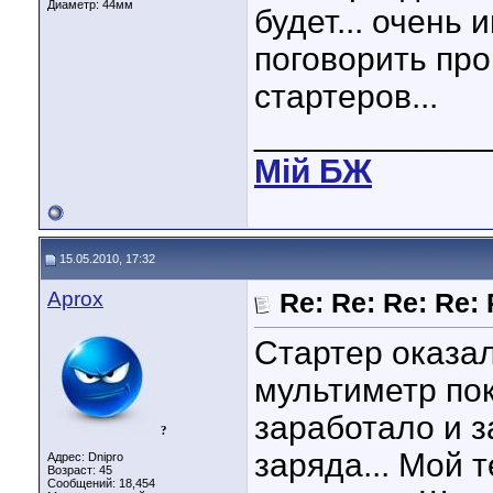
Диаметр:
44мм
будет... очень
поговорить про
стартеров...
____________
Мiй БЖ
15.05.2010, 17:32
Aprox
Re: Re: Re: Re: 
Стартер оказал
мультиметр пок
заработало и з
?
заряда... Мой 
Адрес: Dnipro
Возраст: 45
Сообщений: 18,454