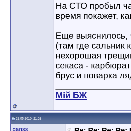
На СТО пробыл ча
время покажет, как
Еще выяснилось, ч
(там где сальник 
нехорошая трещин
секаса - карбюра
брус и поварка ля
_______________
Мiй БЖ
29.05.2010, 21:02
ganss
Re: Re: Re: Re: 