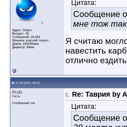
Цитата:
Сообщение 
мне тож так
?
Адрес: Dnipro
Возраст: 45
Сообщений: 18,454
Я считаю могло
Машина: класний тошнот
Длина:
193290мкм
Диаметр:
44мм
навестить кар
отлично ездить,
17.04.2010, 08:21
PLUG
Re: Таврия by A
Гость
Сообщений: n/a
Цитата:
Сообщение 