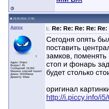
29.05.2010, 17:00
Aprox
Re: Re: Re: Re: Re:
Сегодня опять бы
поставить центра
замков, поменять 
?
стоп и фонарь зад
Адрес: Dnipro
Возраст: 45
Сообщений: 18,454
будет столько стои
Машина: класний тошнот
Длина:
193290мкм
Диаметр:
44мм
оригинал картинки
http://i.piccy.inf