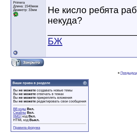
Primera
Длина:
1540мкм
Не кисло ребята раб
Диаметр:
33мм
некуда?
_________________
БЖ
«
Предыдущ
Ваши права в разделе
Вы
не можете
создавать новые темы
Вы
не можете
отвечать в темах
Вы
не можете
прикреплять вложения
Вы
не можете
редактировать свои сообщения
BB коды
Вкл.
Смайлы
Вкл.
[IMG]
код
Вкл.
HTML код
Выкл.
Правила форума