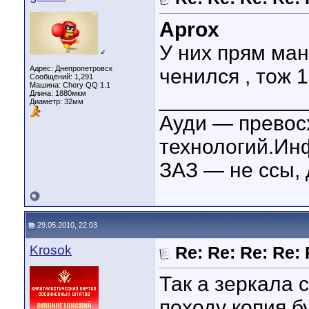
Aprox
У них прям ман
♂
Адрес: Днепропетровск
ченился , тож 10
Сообщений: 1,291
Машина: Chery QQ 1.1
____________
Длина:
1880мкм
Диаметр:
32мм
Ауди — превос
технологий.Ин
ЗАЗ — не ссы,
29.05.2010, 22:03
Krosok
Re: Re: Re: Re: 
Так а зеркала 
походу копия б