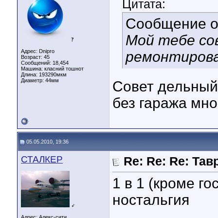
Цитата:
Сообщение 
Мой тебе со
?
Адрес: Dnipro
ремонтиров
Возраст: 45
Сообщений: 18,454
Машина: класний тошнот
Длина:
193290мкм
Диаметр:
44мм
Совет дельный,
без гаража мно
05.05.2010, 19:36
СТАЛКЕР
Re: Re: Re: Тавр
1 в 1 (кроме го
ностальгия
♂
____________
Адрес: Алекс-сити