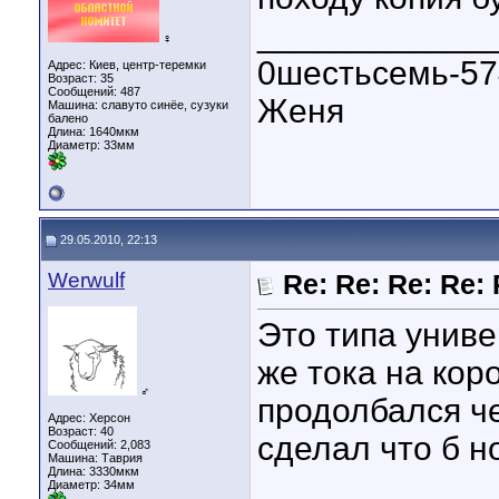
____________
♀
0шестьсемь-57
Адрес: Киев, центр-теремки
Возраст: 35
Сообщений: 487
Женя
Машина: славуто синёе, сузуки
балено
Длина:
1640мкм
Диаметр:
33мм
29.05.2010, 22:13
Werwulf
Re: Re: Re: Re: 
Это типа униве
же тока на кор
♂
продолбался че
Адрес: Херсон
Возраст: 40
сделал что б н
Сообщений: 2,083
Машина: Таврия
Длина:
3330мкм
____________
Диаметр:
34мм