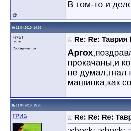
В том-то и дело
11.04.2010, 14:58
F@ST
Re: Re: Таврия b
Гость
Сообщений: n/a
Aprox
,поздрав
прокачаны,и ко
не думал,гнал н
машинка,как с
11.04.2010, 15:28
ГРИБ
Re: Re: Re: Тавр
:shock: :shock: