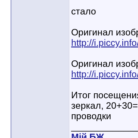
стало
Оригинал изоб
http://i.piccy.i
Оригинал изоб
http://i.piccy.i
Итог посещени
зеркал, 20+30=
проводки
____________
Мiй БЖ