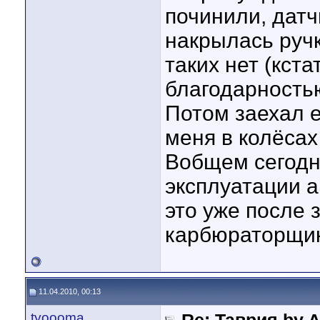
починили, датч
накрылась ручк
таких нет (кста
благодарностью
Потом заехал 
меня в колёсах 
Вобщем сегодн
эксплуатации а
это уже после 
карбюраторщику
11.04.2010, 00:13
tyoooma