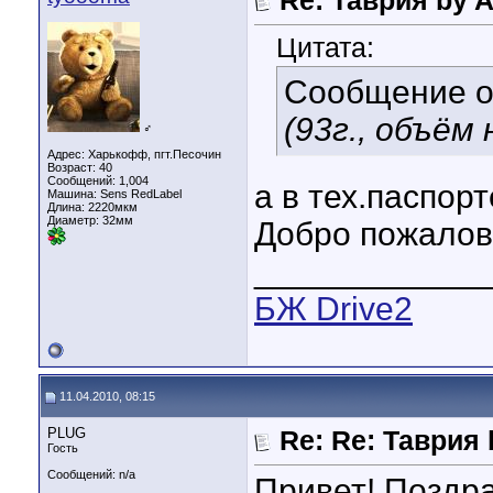
Re: Таврия by A
Цитата:
Сообщение 
(93г., объём 
♂
Адрес: Харькофф, пгт.Песочин
Возраст: 40
Сообщений: 1,004
а в тех.паспор
Машина: Sens RedLabel
Длина:
2220мкм
Диаметр:
32мм
Добро пожалова
____________
БЖ Drive2
11.04.2010, 08:15
PLUG
Re: Re: Таврия b
Гость
Сообщений: n/a
Привет! Поздр