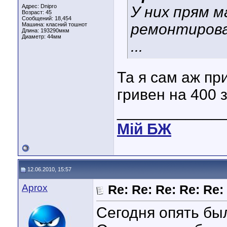
Адрес: Dnipro
У них прям м
Возраст: 45
Сообщений: 18,454
ремонтироват
Машина: класний тошнот
Длина:
193290мкм
Диаметр:
44мм
...
Та я сам аж пр
гривен на 400 з
____________
Мiй БЖ
12.06.2010, 15:57
Aprox
Re: Re: Re: Re: Re:
Сегодня опять бы