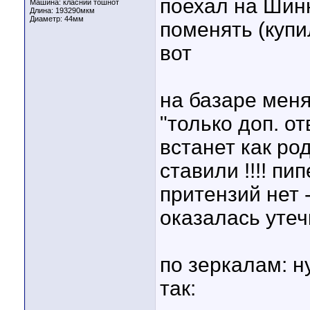
поехал на Шин
Машина: класний тошнот
Длина:
193290мкм
Диаметр:
44мм
поменять (куп
вот
на базаре меня
"только доп. о
встанет как род
ставили !!!! пи
притензий нет 
оказалась утечк
по зеркалам: ну
так: