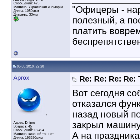
Сообщений: 475
"Офицеры - нар
Машина: Украинская иномарка
Длина:
1050мкм
Диаметр:
33мм
полезный, а п
платить воврем
беспрепятствен
05.05.2010, 22:28
Aprox
Re: Re: Re: Re: 
Вот сегодня со
отказался функ
назад новый по
?
закрыл машину,
Адрес: Dnipro
Возраст: 45
Сообщений: 18,454
А на праздника
Машина: класний тошнот
Длина:
193290мкм