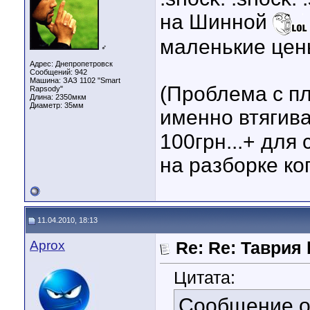
на Шинной
маленькие цен
♂
Адрес: Днепропетровск
Сообщений: 942
Машина: ЗАЗ 1102 "Smart
(Проблема с п
Rapsody"
Длина:
2350мкм
Диаметр:
35мм
именно втягив
100грн...+ для
на разборке ког
11.04.2010, 18:13
Aprox
Re: Re: Таврия b
Цитата:
Сообщение 