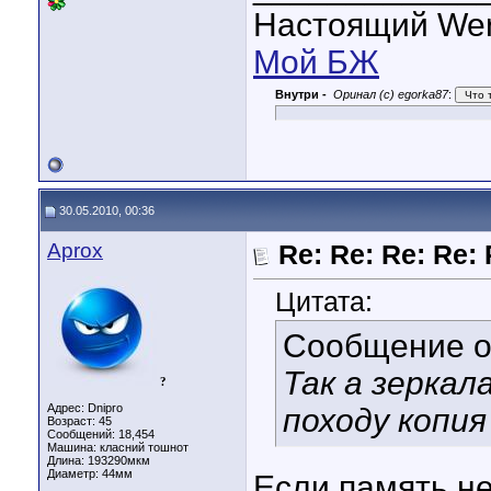
Настоящий Werw
Мой БЖ
Внутри -
Оринал (с) egorka87
:
30.05.2010, 00:36
Aprox
Re: Re: Re: Re: 
Цитата:
Сообщение 
Так а зеркал
?
Адрес: Dnipro
походу копия
Возраст: 45
Сообщений: 18,454
Машина: класний тошнот
Длина:
193290мкм
Диаметр:
44мм
Если память не