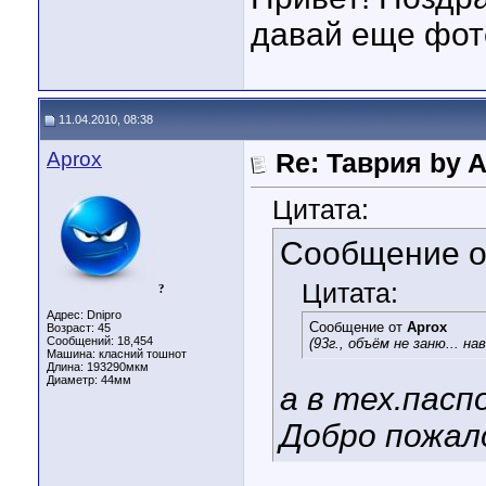
давай еще фот
11.04.2010, 08:38
Aprox
Re: Таврия by A
Цитата:
Сообщение 
Цитата:
?
Адрес: Dnipro
Сообщение от
Aprox
Возраст: 45
Сообщений: 18,454
(93г., объём не заню... нав
Машина: класний тошнот
Длина:
193290мкм
Диаметр:
44мм
а в тех.пас
Добро пожало