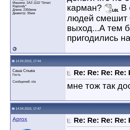
Машина: ЗАЗ 1102 "Smart
карман?
В 
Rapsody"
Длина:
2350мкм
Диаметр:
35мм
людей смешит
выход...А тем 
пригодились на 
14.04.2010, 17:44
Саша Слыва
Re: Re: Re: Re: 
Гость
Сообщений: n/a
мне тож так до
14.04.2010, 17:47
Aprox
Re: Re: Re: Re: 