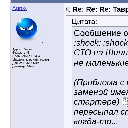
Aprox
Re: Re: Re: Тавр
Цитата:
Сообщение 
:shock: :shoc
?
Адрес: Dnipro
СТО на Шин
Возраст: 45
Сообщений: 18,454
Машина: класний тошнот
не маленьки
Длина:
193290мкм
Диаметр:
44мм
(Проблема с
заменой име
стартере)
пересыпал с
когда-то...