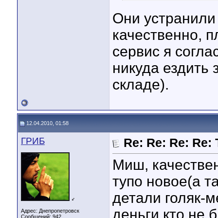
Они устранили
качественно, п
сервис я согла
никуда ездить 
складе).
12.04.2010, 01:58
ГРИБ
Re: Re: Re: Re: 
Миш, качестве
тупо новое(а т
детали голяк-ме
♂
деньги кто не 
Адрес: Днепропетровск
Сообщений: 942