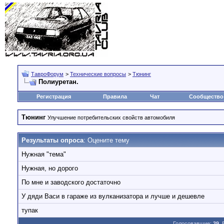
ТавроФорум
>
Технические вопросы
>
Тюнинг
Полиуретан.
Регистрация
Правила
Чат
Сообщество
Тюнинг
Улучшение потребительских свойств автомобиля
Результаты опроса
: Оцените тему
Нужная "тема"
Нужная, но дорого
По мне и заводского достаточно
У дяди Васи в гараже из вулканизатора и лучше и дешевле
тупак
Голосовавшие:
39
.