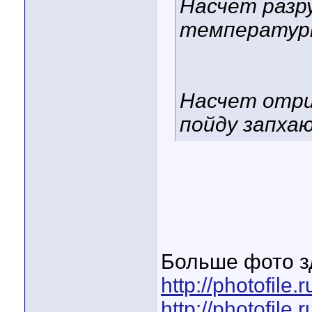
Насчет разр
температурн
Насчет отри
пойду запхаю
Больше фото з
http://photofile
http://photofile