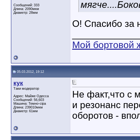
мягче....Боко
Сообщений: 333
Длина:
2090мкм
Диаметр:
28мм
О! Спасибо за 
____________
Мой бортовой 
05.03.2012, 19:12
кук
Таки модератор
Не факт,что с 
Адрес: Майже Одесса
Сообщений: 56,603
и резонанс пер
Машина: Темно-сіра
Длина:
239010мкм
Диаметр:
61мм
оборотов - впо