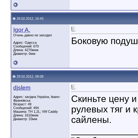
28.02.2012, 16:43
Igor A.
Очень давно не заходил
Боковую подуш
Адрес: Одесса
Сообщений: 670
Длина:
4270мкм
Диаметр:
0мм
29.02.2012, 08:08
djslem
Скиньте цену и
Адрес: західна Україна, Івано-
Франківськ
Возраст: 49
рулевых тяг и 
Сообщений: 494
Машина: ТН 1,2L; VW Caddy
Длина:
1610мкм
сайлены.
Диаметр:
33мм
____________