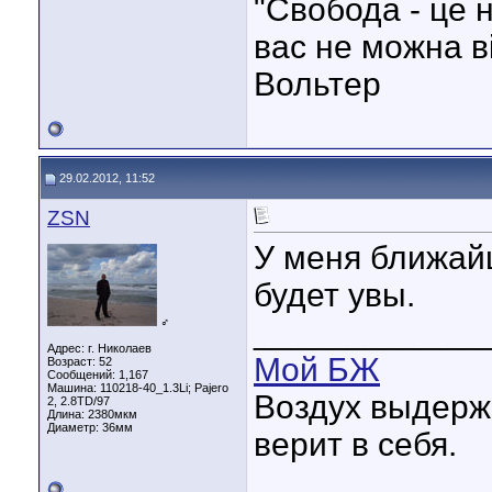
"Свобода - це н
вас не можна в
Вольтер
29.02.2012, 11:52
ZSN
У меня ближай
будет увы.
____________
♂
Адрес: г. Николаев
Мой БЖ
Возраст: 52
Сообщений: 1,167
Машина: 110218-40_1.3Li; Pajero
Воздух выдержит
2, 2.8TD/97
Длина:
2380мкм
Диаметр:
36мм
верит в себя.