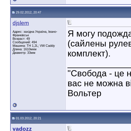
29.02.2012, 20:47
djslem
Я могу подожда
Адрес: західна Україна, Івано-
Франківськ
Возраст: 49
(сайлены рулев
Сообщений: 494
Машина: ТН 1,2L; VW Caddy
Длина:
1610мкм
комплект).
Диаметр:
33мм
____________
"Свобода - це н
вас не можна в
Вольтер
01.03.2012, 20:21
vadozz