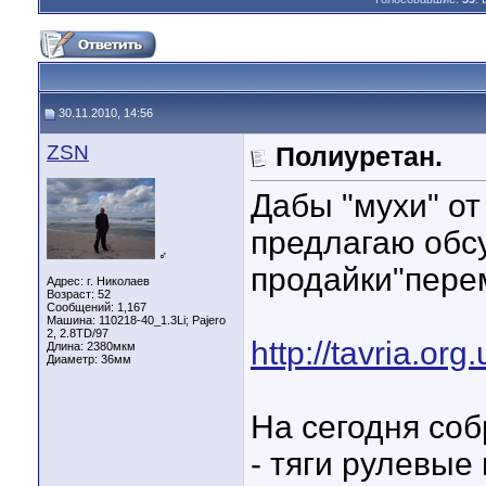
30.11.2010, 14:56
ZSN
Полиуретан.
Дабы "мухи" от
предлагаю обсу
♂
продайки"перем
Адрес: г. Николаев
Возраст: 52
Сообщений: 1,167
Машина: 110218-40_1.3Li; Pajero
2, 2.8TD/97
http://tavria.o
Длина:
2380мкм
Диаметр:
36мм
На сегодня соб
- тяги рулевые