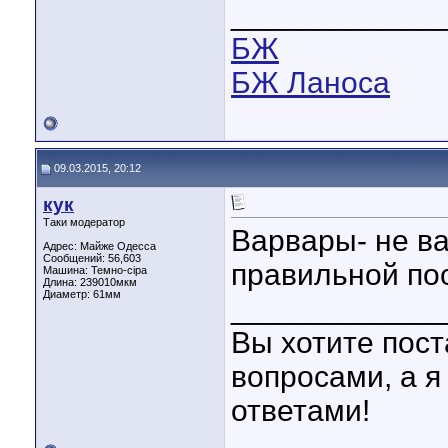
____________
БЖ
БЖ Ланоса
09.03.2015, 20:12
кук
Таки модератор
Варвары- не ва
Адрес: Майже Одесса
Сообщений: 56,603
правильной пос
Машина: Темно-сіра
Длина:
239010мкм
Диаметр:
61мм
____________
Вы хотите пост
вопросами, а я
ответами!