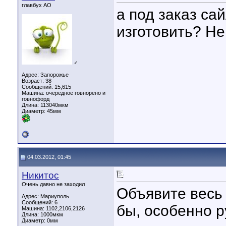
главбух АО
а под заказ са
изготовить? Не
♂
Адрес: Запорожье
Возраст: 38
Сообщений: 15,615
Машина: очередное говнорено и
говнофорд
Длина:
113040мкм
Диаметр:
45мм
04.03.2012, 01:45
Никитос
Очень давно не заходил
Объявите весь 
Адрес: Мариуполь
Сообщений: 6
бы, особенно р
Машина: 1102,2106,2126
Длина:
1000мкм
Диаметр:
0мм