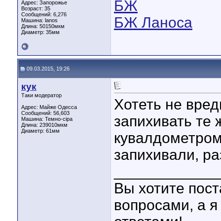
БЖ
Адрес: Запорожье
Возраст: 35
Сообщений: 6,276
БЖ Ланоса
Машина: lanos
Длина:
50150мкм
Диаметр:
35мм
09.03.2015, 19:26
кук
Таки модератор
Хотеть не вред
Адрес: Майже Одесса
Сообщений: 56,603
запихивать те 
Машина: Темно-сіра
Длина:
239010мкм
Диаметр:
61мм
кувалдометром
запихивали, р
____________
Вы хотите пост
вопросами, а я