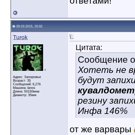
ответами!
09.03.2015, 20:02
Turok
Цитата:
Сообщение 
Хотеть не в
♂
Адрес: Запорожье
будут запих
Возраст: 35
Сообщений: 6,276
кувалдомет
Машина: lanos
Длина:
50150мкм
Диаметр:
35мм
резину запих
Инфа 146%
от же варвары