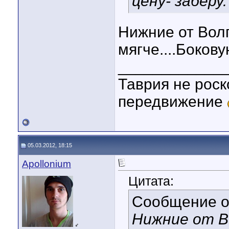
цену- заберу.
Нижние от Волг
мягче....Бокову
____________
Таврия не роск
передвижение
05.03.2012, 18:15
Apollonium
Цитата:
Сообщение 
Нижние от В
♂