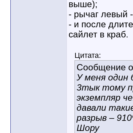
выше);
- рычаг левый -
- и после длит
сайлет в краб.
Цитата:
Сообщение 
У меня один
3тык тому п
экземпляр ч
давали такие
разрыв – 910
Шору