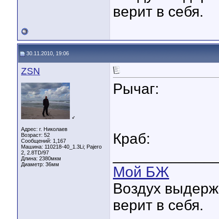
верит в себя.
30.11.2010, 19:06
ZSN
Рычаг:
♂
Адрес: г. Николаев
Краб:
Возраст: 52
Сообщений: 1,167
Машина: 110218-40_1.3Li; Pajero
____________
2, 2.8TD/97
Длина:
2380мкм
Диаметр:
36мм
Мой БЖ
Воздух выдержит
верит в себя.