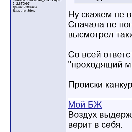
Машина: 110218-40_1.3Li; Pajero
2, 2.8TD/97
Длина:
2380мкм
Диаметр:
36мм
Ну скажем не в
Сначала не пон
высмотрел так
Со всей ответс
"проходящий ми
Происки канку
____________
Мой БЖ
Воздух выдержит
верит в себя.