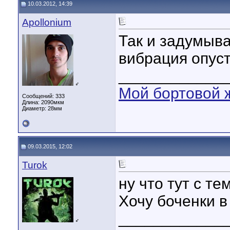
10.03.2012, 14:39
Apollonium
Так и задумыва
вибрация опуст
____________
♂
Мой бортовой 
Сообщений: 333
Длина:
2090мкм
Диаметр:
28мм
09.03.2015, 12:02
Turok
ну что тут с те
Хочу боченки в
____________
♂