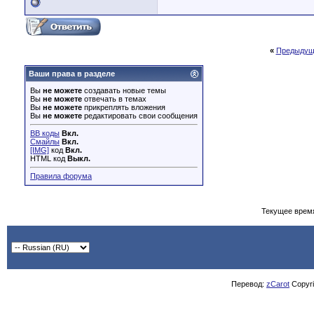
«
Предыдущ
Ваши права в разделе
Вы
не можете
создавать новые темы
Вы
не можете
отвечать в темах
Вы
не можете
прикреплять вложения
Вы
не можете
редактировать свои сообщения
BB коды
Вкл.
Смайлы
Вкл.
[IMG]
код
Вкл.
HTML код
Выкл.
Правила форума
Текущее врем
Перевод:
zCarot
Copyrig