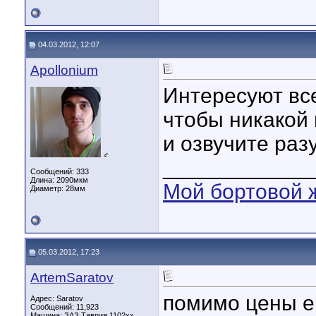
04.03.2012, 12:07
Apollonium
Интересуют все
чтобы никакой
и озвучите раз
♂
____________
Сообщений: 333
Длина:
2090мкм
Мой бортовой 
Диаметр:
28мм
05.03.2012, 17:23
ArtemSaratov
помимо цены е
Адрес: Saratov
Сообщений: 11,923
Машина: ЗАЗ Таврия 1102хх