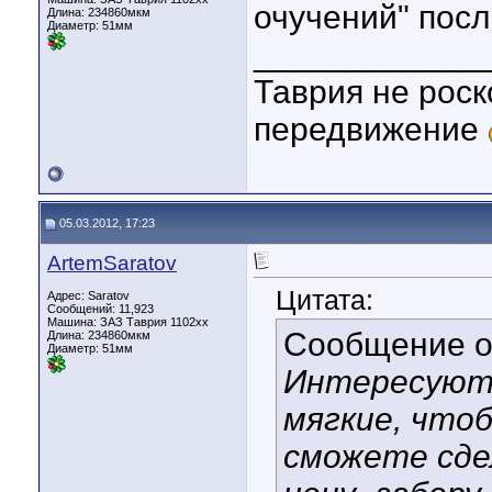
очучений" посл
Длина:
234860мкм
Диаметр:
51мм
____________
Таврия не роск
передвижение
05.03.2012, 17:23
ArtemSaratov
Цитата:
Адрес: Saratov
Сообщений: 11,923
Машина: ЗАЗ Таврия 1102хх
Сообщение 
Длина:
234860мкм
Диаметр:
51мм
Интересуют 
мягкие, чтоб
сможете сде