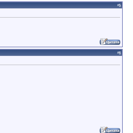
#
5
#
6