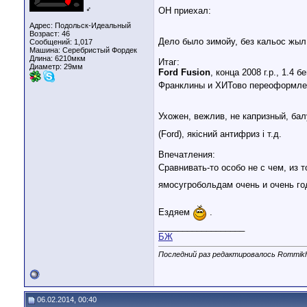
♂
ОН приехал:
Адрес: Подольск-Идеальный
Возраст: 46
Дело было зимойу, без кальос жыл 
Сообщений: 1,017
Машина: Серебристый Фордек
Длина:
6210мкм
Итаг:
Диаметр:
29мм
Ford Fusion
, конца 2008 г.р., 1.4
Франклины и ХИТово переоформлен з
Ухожен, вежлив, не капризный, бал
(Ford), якiсний антифриз i т.д.
Впечатления:
Сравнивать-то особо не с чем, из т
ямосугробольдам очень и очень го
Ездяем
.
__________________
БЖ
Последний раз редактировалось Rommikh
06.02.2014, 00:40