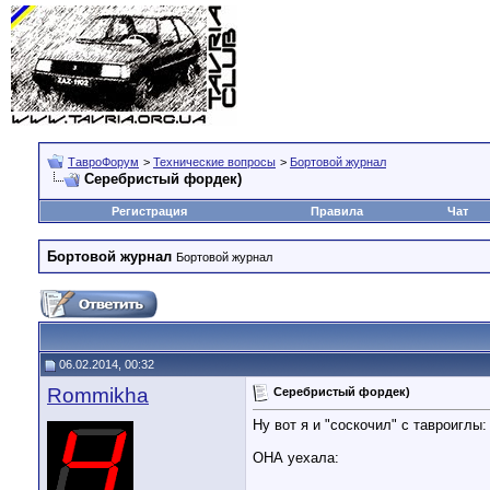
ТавроФорум
>
Технические вопросы
>
Бортовой журнал
Серебристый фордек)
Регистрация
Правила
Чат
Бортовой журнал
Бортовой журнал
06.02.2014, 00:32
Rommikha
Серебристый фордек)
Ну вот я и "соскочил" с тавроиглы:
ОНА уехала: