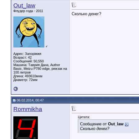
Out_law
Флудер года - 2011
Сколько денег?
♂
Адрес: Запоріжжя
Возраст: 42
Сообщений: 50,550
Машина: Таврия Дана, Author
Basic, Meizu P780 edge, рюкзак на
100 литров
Длина:
493610мкм
Диаметр:
72мм
06.02.2014, 00:47
Rommikha
Цитата:
Сообщение от
Out_law
Сколько денег?