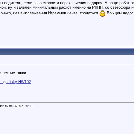
ы водитель, если вы о скорости переключения педарач. А ваще робат в
ой, ну и заявлен минимальный расхот именно на РКПП, со светофора не
онько, без выплёвывания Nграммов бенза, тронуться
Вобщем недост
 летние тапки.
y...go-tisky-HW102
.
a; 19.04.2014 в
10:39
.