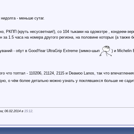
нидолга - меньше сутаг.
 бенз, РКПП (круть несусветная!), со 104 тыками на одомэтре , кондеем-з
а 1.5 часа на номера другого региона, на половине которых (а также б
уваний - обут в GoodYear UltraGrip Extreme (зимко-шып
) и Michelin
ого что топтал - 110206, 21124, 2115 и Deawoo Lanos, так что впечатлен
дно, о чём более детально можно узнать у поклявшихся больше не сад
a; 06.02.2014 в
15:12
.