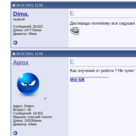
06.02.2014, 11:58
Dima.
нудный
Десперадо полюбому все сидушки
Сообщений: 26,822
Длина:
247770мкм
Диаметр:
49мм
06.02.2014, 11:59
Aprox
Как очучения от робота ? Не тупит 
__________________
Мiй БЖ
?
Адрес: Dnipro
Возраст: 45
Сообщений: 18,453
Машина: класний тошнот
Длина:
193290мкм
Диаметр:
44мм