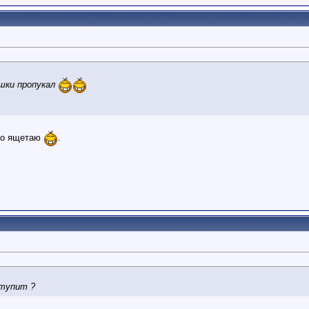
шки пропукал
чно ящетаю
.
 тупит ?