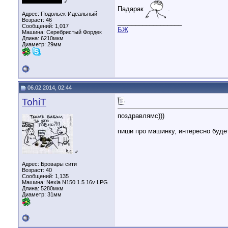
♂
Падарак
.
Адрес: Подольск-Идеальный
Возраст: 46
__________________
Сообщений: 1,017
БЖ
Машина: Серебристый Фордек
Длина:
6210мкм
Диаметр:
29мм
06.02.2014, 02:44
TohiT
поздравлямс)))
пиши про машинку, интересно буде
♂
Адрес: Бровары сити
Возраст: 40
Сообщений: 1,135
Машина: Nexia N150 1.5 16v LPG
Длина:
5280мкм
Диаметр:
31мм