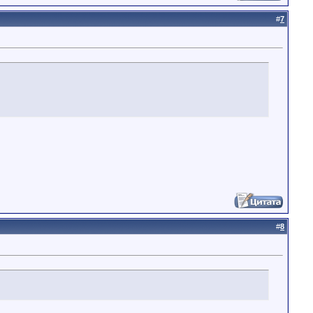
#
7
#
8