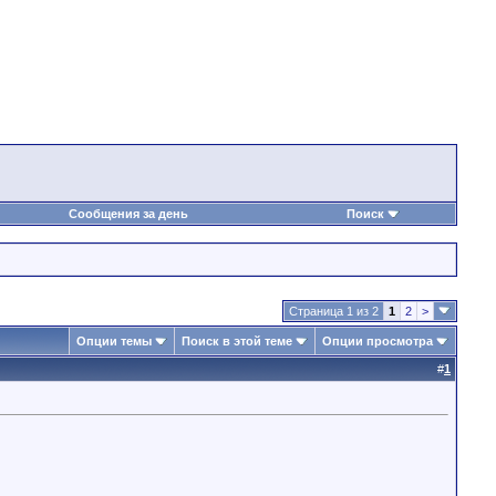
Сообщения за день
Поиск
Страница 1 из 2
1
2
>
Опции темы
Поиск в этой теме
Опции просмотра
#
1