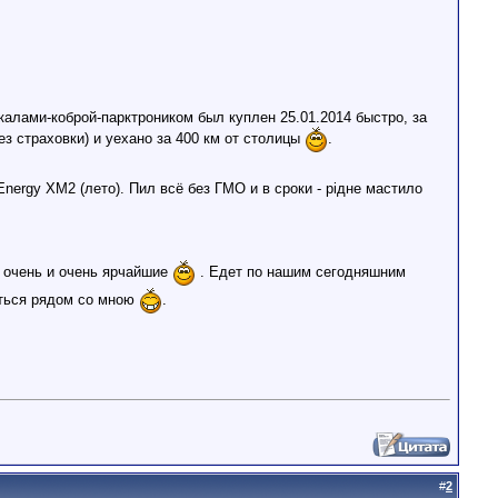
еркалами-коброй-парктроником был куплен 25.01.2014 быстро, за
ез страховки) и уехано за 400 км от столицы
.
 Energy XM2 (лето). Пил всё без ГМО и в сроки - рiдне мастило
ия очень и очень ярчайшие
. Едет по нашим сегодняшним
иться рядом со мною
.
#
2