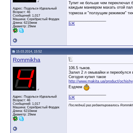
♂
Тупит не больше чем переключал б
каждым маневром махать отой палк
Адрес: Подольск-Идеальный
Возраст: 46
тормоза и "ползущим режимом" тих
Сообщений: 1,017
__________________
Машина: Серебристый Фордек
Длина:
6210мкм
БЖ
Диаметр:
29мм
15.03.2014, 15:52
Rommikha
106.5 тыков.
Залил 2 л омывайки и переобулся в
Сегодня купил такое
http://www.makita.ua/product/ochish
Ездяем
.
♂
__________________
Адрес: Подольск-Идеальный
БЖ
Возраст: 46
Сообщений: 1,017
Последний раз редактировалось Rommikh
Машина: Серебристый Фордек
Длина:
6210мкм
Диаметр:
29мм