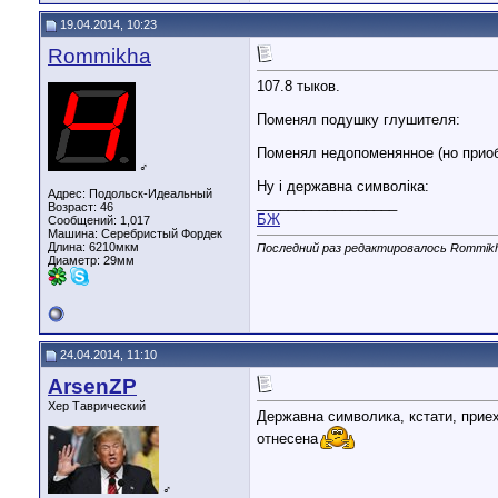
19.04.2014, 10:23
Rommikha
107.8 тыков.
Поменял подушку глушителя:
Поменял недопоменянное (но прио
♂
Ну i державна символiка:
Адрес: Подольск-Идеальный
__________________
Возраст: 46
БЖ
Сообщений: 1,017
Машина: Серебристый Фордек
Длина:
6210мкм
Последний раз редактировалось Rommikh
Диаметр:
29мм
24.04.2014, 11:10
ArsenZP
Хер Таврический
Державна символика, кстати, приех
отнесена
♂