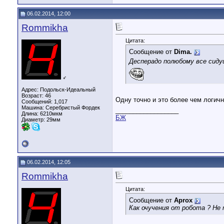
06.02.2014, 12:00
Rommikha
Цитата:
Сообщение от
Dima.
Десперадо полюбому все сиду
♂
Адрес: Подольск-Идеальный
Возраст: 46
Одну точно и это более чем логи
Сообщений: 1,017
Машина: Серебристый Фордек
__________________
Длина:
6210мкм
БЖ
Диаметр:
29мм
06.02.2014, 12:05
Rommikha
Цитата:
Сообщение от
Aprox
Как очучения от робота ? Не