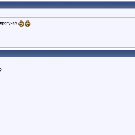
 пропукал
?