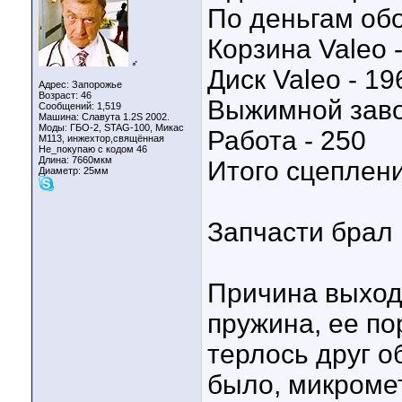
По деньгам об
Корзина Valeo 
♂
Диск Valeo - 19
Адрес: Запорожье
Возраст: 46
Выжимной заво
Сообщений: 1,519
Машина: Славута 1.2S 2002.
Моды: ГБО-2, STAG-100, Микас
Работа - 250
М113, инжехтор,свящённая
Не_покупаю с кодом 46
Длина:
7660мкм
Итого сцеплени
Диаметр:
25мм
Запчасти брал 
Причина выход
пружина, ее по
терлось друг о
было, микроме