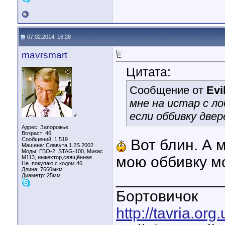
07.02.2014, 16:28
mavrsmart
Цитата:
Сообщение от
Evi
мне на истар с л
если оббивку две
♂
Адрес: Запорожье
Возраст: 46
Сообщений: 1,519
Вот блин. А м
Машина: Славута 1.2S 2002.
Моды: ГБО-2, STAG-100, Микас
мою оббивку мо
М113, инжехтор,свящённая
Не_покупаю с кодом 46
Длина:
7660мкм
____________
Диаметр:
25мм
Бортовичок
http://tavria.o