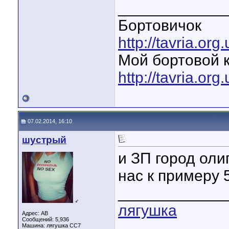
____________
Бортовичок
http://tavria.o
Мой бортовой 
http://tavria.o
07.02.2014, 16:10
шустрый
и ЗП город оли
нас к примеру 
____________
♂
лягушка
Адрес: АВ
Сообщений: 5,936
Машина: лягушка СС7