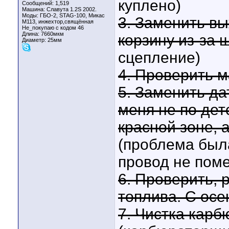
куплено)
Сообщений: 1,519
Машина: Славута 1.2S 2002.
Моды: ГБО-2, STAG-100, Микас
3. Заменить в
М113, инжехтор,свящённая
Не_покупаю с кодом 46
Длина:
7660мкм
корзину из-за 
Диаметр:
25мм
сцепление)
4. Проверить м
5. Заменить да
меня не по дет
красной зоне, а
(проблема была
провод не пом
6. Проверить, 
топлива. С осе
7. Чистка карб