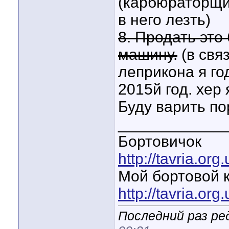
(карбюраторщик
в него лезть)
8. Продать это
машину.
(в свя
леприкона я год
2015й год. хер
Буду варить пор
____________
Бортовичок
http://tavria.o
Мой бортовой 
http://tavria.o
Последний раз ре