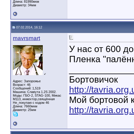
Длина:
81990мкм
Диаметр:
34мм
07.02.2014, 16:12
mavrsmart
У нас от 600 до
Пленка "палённ
____________
♂
Бортовичок
Адрес: Запорожье
Возраст: 46
http://tavria.o
Сообщений: 1,519
Машина: Славута 1.2S 2002.
Моды: ГБО-2, STAG-100, Микас
Мой бортовой 
М113, инжехтор,свящённая
Не_покупаю с кодом 46
Длина:
7660мкм
http://tavria.o
Диаметр:
25мм