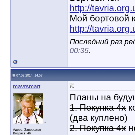
http://tavria.o
Мой бортовой 
http://tavria.o
Последний раз ре
00:35
.
07.02.2014, 14:57
mavrsmart
Планы на буду
1. Покупка 4х
к
(два куплено)
♂
2. Покупка 4х
но
Адрес: Запорожье
Возраст: 46