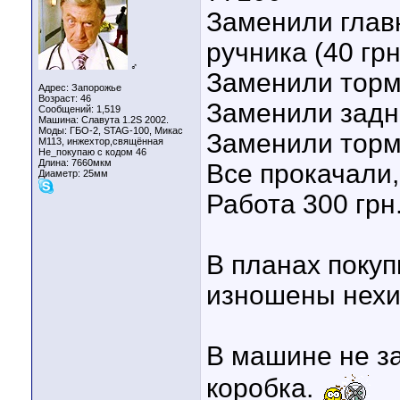
Заменили главн
ручника (40 грн
♂
Заменили торм
Адрес: Запорожье
Возраст: 46
Заменили задн
Сообщений: 1,519
Машина: Славута 1.2S 2002.
Моды: ГБО-2, STAG-100, Микас
Заменили торм
М113, инжехтор,свящённая
Не_покупаю с кодом 46
Длина:
7660мкм
Все прокачали,
Диаметр:
25мм
Работа 300 грн
В планах покуп
изношены нехи
В машине не за
коробка.