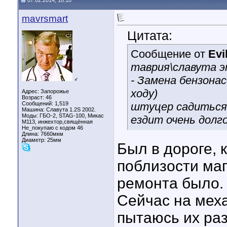
07.02.2014, 16:10
mavrsmart
Цитата:
Сообщение от
Evi
таврия\славута э
- Замена бензона
♂
ходу)
Адрес: Запорожье
Возраст: 46
Сообщений: 1,519
штуцер садиться
Машина: Славута 1.2S 2002.
Моды: ГБО-2, STAG-100, Микас
ездит очень долго
М113, инжехтор,свящённая
Не_покупаю с кодом 46
Длина:
7660мкм
Диаметр:
25мм
Был в дороге, 
поблизости маг
ремонта было.
Сейчас на меха
пытаюсь их раз