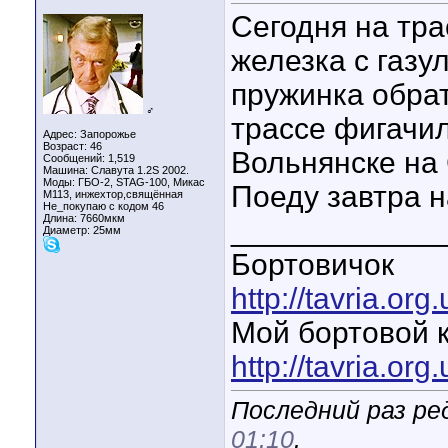
Сегодня на тра
железка с газу
пружинка обрат
♂
трассе фигачил
Адрес: Запорожье
Возраст: 46
Вольнянске на 
Сообщений: 1,519
Машина: Славута 1.2S 2002.
Моды: ГБО-2, STAG-100, Микас
Поеду завтра н
М113, инжехтор,свящённая
Не_покупаю с кодом 46
Длина:
7660мкм
____________
Диаметр:
25мм
Бортовичок
http://tavria.o
Мой бортовой 
http://tavria.o
Последний раз ре
01:10
.