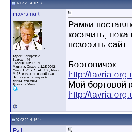
07.02.2014, 16:13
mavrsmart
Рамки поставлю
косячить, пока
позорить сайт.
♂
____________
Адрес: Запорожье
Возраст: 46
Бортовичок
Сообщений: 1,519
Машина: Славута 1.2S 2002.
Моды: ГБО-2, STAG-100, Микас
http://tavria.o
М113, инжехтор,свящённая
Не_покупаю с кодом 46
Длина:
7660мкм
Мой бортовой 
Диаметр:
25мм
http://tavria.o
07.02.2014, 16:14
Evil