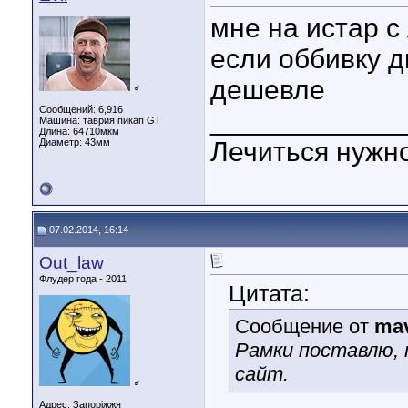
мне на истар с
если оббивку д
дешевле
♂
Сообщений: 6,916
____________
Машина: таврия пикап GT
Длина:
64710мкм
Диаметр:
43мм
Лечиться нужн
07.02.2014, 16:14
Out_law
Флудер года - 2011
Цитата:
Сообщение от
ma
Рамки поставлю, 
сайт.
♂
Адрес: Запоріжжя