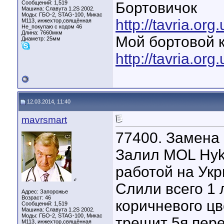
Сообщений: 1,519
Бортовичок
Машина: Славута 1.2S 2002.
Моды: ГБО-2, STAG-100, Микас
http://tavria.o
М113, инжехтор,свящённая
Не_покупаю с кодом 46
Длина:
7660мкм
Мой бортовой 
Диаметр:
25мм
http://tavria.o
12.03.2014, 11:40
mavrsmart
77400. Замена
Залил MOL Hyko
работой на Укр
♂
Слили всего 1 
Адрес: Запорожье
Возраст: 46
коричневого цве
Сообщений: 1,519
Машина: Славута 1.2S 2002.
Моды: ГБО-2, STAG-100, Микас
трещит 5я пере
М113, инжехтор,свящённая