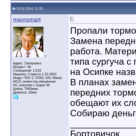
24.02.2014, 21:05
mavrsmart
Пропали тормо
Замена передни
работа. Матер
♂
типа сургуча с
Адрес: Запорожье
Возраст: 46
на Осипке назв
Сообщений: 1,519
Машина: Славута 1.2S 2002.
Моды: ГБО-2, STAG-100, Микас
В планах замен
М113, инжехтор,свящённая
Не_покупаю с кодом 46
Длина:
7660мкм
передних торм
Диаметр:
25мм
обещают их сло
Собираю деньг
____________
Бортовичок