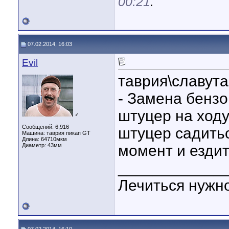
00:21
.
07.02.2014, 16:03
Evil
таврия\славута
- Замена бензо
штуцер на ходу
♂
Сообщений: 6,916
штуцер садить
Машина: таврия пикап GT
Длина:
64710мкм
Диаметр:
43мм
момент и ездит
____________
Лечиться нужн