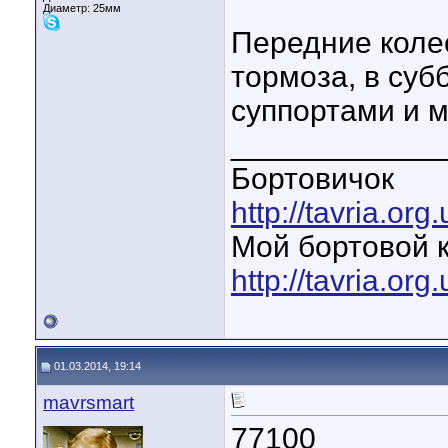
Диаметр:
25мм
Передние коле
тормоза, в суб
суппортами и м
____________
Бортовичок
http://tavria.o
Мой бортовой 
http://tavria.o
01.03.2014, 19:14
mavrsmart
77100