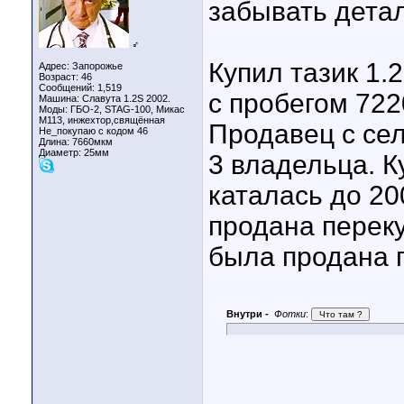
забывать дета
♂
Купил тазик 1.
Адрес: Запорожье
Возраст: 46
Сообщений: 1,519
с пробегом 7220
Машина: Славута 1.2S 2002.
Моды: ГБО-2, STAG-100, Микас
М113, инжехтор,свящённая
Продавец с се
Не_покупаю с кодом 46
Длина:
7660мкм
Диаметр:
25мм
3 владельца. К
каталась до 20
продана переку
была продана 
Внутри -
Фотки
: