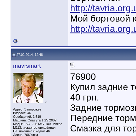
http://tavria.o
Мой бортовой 
http://tavria.o
27.02.2014, 12:48
mavrsmart
76900
Купил задние т
40 грн.
♂
Задние тормозн
Адрес: Запорожье
Возраст: 46
Передние тормо
Сообщений: 1,519
Машина: Славута 1.2S 2002.
Моды: ГБО-2, STAG-100, Микас
Смазка для тор
М113, инжехтор,свящённая
Не_покупаю с кодом 46
Длина:
7660мкм