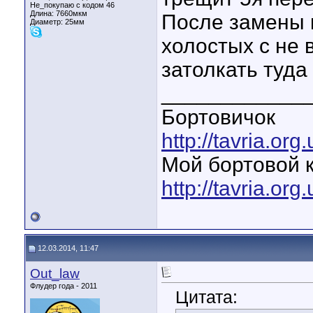
Не_покупаю с кодом 46
Длина:
7660мкм
После замены 
Диаметр:
25мм
холостых с не
затолкать туда
____________
Бортовичок
http://tavria.o
Мой бортовой 
http://tavria.o
12.03.2014, 11:47
Out_law
Флудер года - 2011
Цитата: