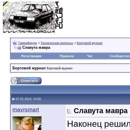
ТавроФорум
>
Технические вопросы
>
Бортовой журнал
Славута мавра
Регистрация
Правила
Чат
Сообщество
Бортовой журнал
Бортовой журнал
07.02.2014, 14:50
mavrsmart
Славута мавра
Наконец решил 