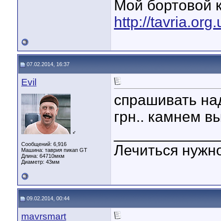
Мой бортовой 
http://tavria.o
07.02.2014, 16:37
Evil
спрашивать над
грн.. камнем в
____________
♂
Сообщений: 6,916
Лечиться нужн
Машина: таврия пикап GT
Длина:
64710мкм
Диаметр:
43мм
09.02.2014, 00:44
mavrsmart