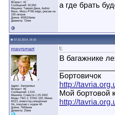
Возраст: 42
а где брать б
Сообщений: 50,550
Машина: Таврия Дана, Author
Basic, Meizu P780 edge, рюкзак на
100 литров
Длина:
493610мкм
Диаметр:
72мм
07.02.2014, 16:16
mavrsmart
В багажнике л
____________
Бортовичок
♂
http://tavria.o
Адрес: Запорожье
Возраст: 46
Мой бортовой 
Сообщений: 1,519
Машина: Славута 1.2S 2002.
Моды: ГБО-2, STAG-100, Микас
http://tavria.o
М113, инжехтор,свящённая
Не_покупаю с кодом 46
Длина:
7660мкм
Диаметр:
25мм