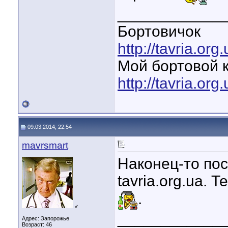
____________
Бортовичок
http://tavria.o
Мой бортовой 
http://tavria.o
09.03.2014, 22:54
mavrsmart
Наконец-то по
tavria.org.ua.
.
♂
____________
Адрес: Запорожье
Возраст: 46