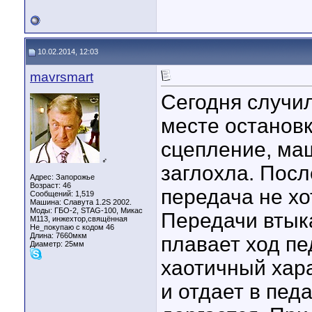
10.02.2014, 12:03
mavrsmart
Сегодня случил
месте останов
сцепление, ма
♂
заглохла. Пос
Адрес: Запорожье
Возраст: 46
передача не хо
Сообщений: 1,519
Машина: Славута 1.2S 2002.
Моды: ГБО-2, STAG-100, Микас
Передачи втык
М113, инжехтор,свящённая
Не_покупаю с кодом 46
Длина:
7660мкм
плавает ход пе
Диаметр:
25мм
хаотичный хара
и отдает в пед