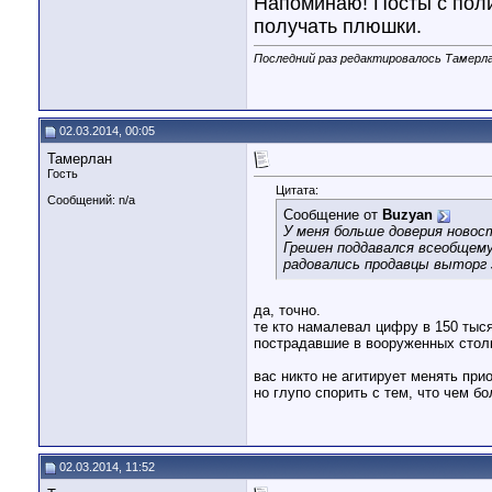
Напоминаю! Посты с поли
получать плюшки.
Последний раз редактировалось Тамерла
02.03.2014, 00:05
Тамерлан
Гость
Цитата:
Сообщений: n/a
Сообщение от
Buzyan
У меня больше доверия новос
Грешен поддавался всеобщему 
радовались продавцы выторг з
да, точно.
те кто намалевал цифру в 150 тыся
пострадавшие в вооруженных стол
вас никто не агитирует менять при
но глупо спорить с тем, что чем б
02.03.2014, 11:52