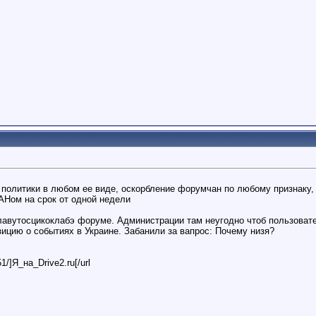
олитики в любом ее виде, оскорбление форумчан по любому признаку, 
АНом на срок от одной недели
лавутосцикоклабэ форуме. Администрации там неугодно чтоб пользоват
ицию о событиях в Украине. Забанили за вапрос: Почему низя?
51/]Я_на_Drive2.ru[/url