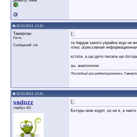
Диаметр:
45мм
02.03.2014, 13:15
Тамерлан
Гость
та бардак какого украйна еще не в
Сообщений: n/a
плюс агрессивная информационная
кстати, а шо дето писали шо бэтэ
зы. аналогично.
Последний раз редактировалось Тамерла
02.03.2014, 13:41
vadozz
главбух АО
Бэтэры мож ездят, но ни я, и никто