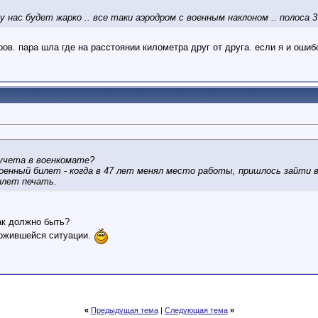
 у нас будет жарко .. все таки аэродром с военным наклоном .. полоса 3 
тров. пара шла где на расстоянии километра друг от друга. если я и оши
 учета в военкомате?
енный билет - когда в 47 лет менял место работы, пришлось зайти в 
илет печать.
как должно быть?
сложившейся ситуации.
«
Предыдущая тема
|
Следующая тема
»