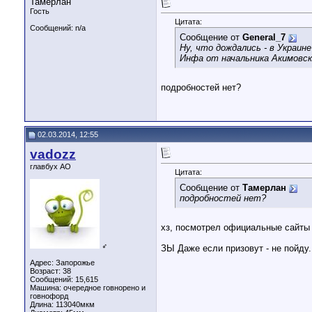
Тамерлан
Гость
Цитата:
Сообщений: n/a
Сообщение от
General_7
Ну, что дождались - в Украин
Инфа от начальника Акимовск
подробностей нет?
02.03.2014, 12:55
vadozz
главбух АО
Цитата:
Сообщение от
Тамерлан
подробностей нет?
хз, посмотрел официальные сайты 
♂
ЗЫ Даже если призовут - не пойду.
Адрес: Запорожье
Возраст: 38
Сообщений: 15,615
Машина: очередное говнорено и
говнофорд
Длина:
113040мкм