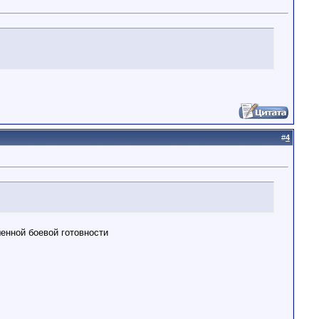
#
4
шенной боевой готовности