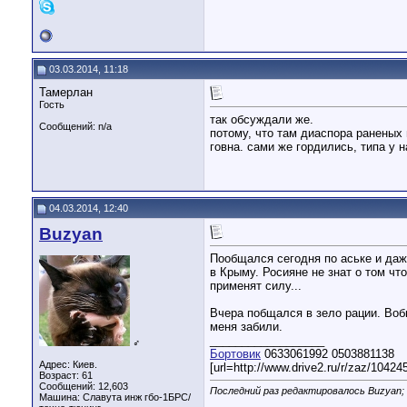
03.03.2014, 11:18
Тамерлан
Гость
так обсуждали же.
Сообщений: n/a
потому, что там диаспора раненых
говна. сами же гордились, типа у 
04.03.2014, 12:40
Buzyan
Пообщался сегодня по аське и да
в Крыму. Росияне не знат о том чт
применят силу...
Вчера побщался в зело рации. Воб
меня забили.
__________________
♂
Бортовик
0633061992 0503881138
Адрес: Киев.
[url=http://www.drive2.ru/r/zaz/10424
Возраст: 61
Сообщений: 12,603
Последний раз редактировалось Buzyan; 
Машина: Славута инж гбо-1БРС/