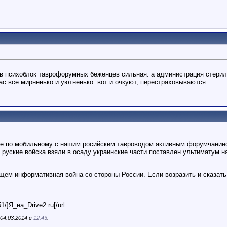
 в психоблок таврофорумных беженцев сильная. а администрация стерил
нас все мирненько и уютненько. вот и очкуют, перестраховываются.
же по мобильному с нашим росийским тавроводом активным форумчанино
о руские войска взяли в осаду украинские части поставлен ультиматум 
щем информативная война со стороны России. Если возразить и сказать 
51/]Я_на_Drive2.ru[/url
04.03.2014 в
12:43
.