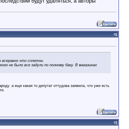
оследствий будут удаляться, а авторы
#
2
и всеравно что сплетни.
кого не было все задули по полному баку. В магазинах
роду. а еще какая то депутат оттудова заявила, что уже есть
ти.
#
3