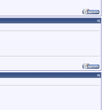
#
5
#
6