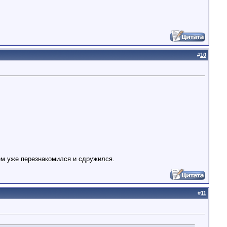
#
10
кем уже перезнакомился и сдружился.
#
11