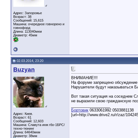
♂
Адрес: Запорожье
Возраст: 38
Сообщений: 15,615
Машина: очередное говнорено и
говнофорд
Длина:
113040мкм
Диаметр:
45мм
02.03.2014, 23:20
Buzyan
ВНИМАНИЕ!!!
На форуме запрещено обсуждение п
Нарушители будут наказываться Б
Вот такая ситуация на соседнем С
не выразили свою гражданскую поз
__________________
♂
Бортовик
0633061992 0503881138
Адрес: Киев.
[url=http://www.drive2.ru/r/zaz/10424
Возраст: 61
Сообщений: 12,603
Машина: Славута инж гбо-1БРС/
техно-тюнинг
Длина:
64640мкм
Диаметр:
38мм