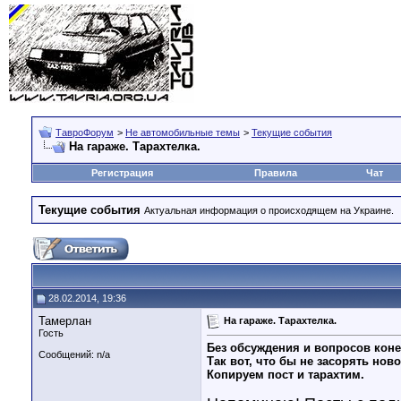
ТавроФорум
>
Не автомобильные темы
>
Текущие события
На гараже. Тарахтелка.
Регистрация
Правила
Чат
Текущие события
Актуальная информация о происходящем на Украине.
28.02.2014, 19:36
Тамерлан
На гараже. Тарахтелка.
Гость
Без обсуждения и вопросов коне
Сообщений: n/a
Так вот, что бы не засорять нов
Копируем пост и тарахтим.