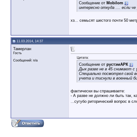
Сообщение от
Mobilom
интересно откуда .... если че
хз... семьсят шестого почти 50 ме
11.03.2014, 14:37
Тамерлан
Гость
Цитата:
Сообщений: n/a
Сообщение от
рустэмАРК
Дык разве не в 45 снимают с
Специально посмотрел свой во
учета и тиснули в военный б
фактически вы спрашиваете:
- А разве не должно ли быть так, 
...сугубо риторический вопрос в 