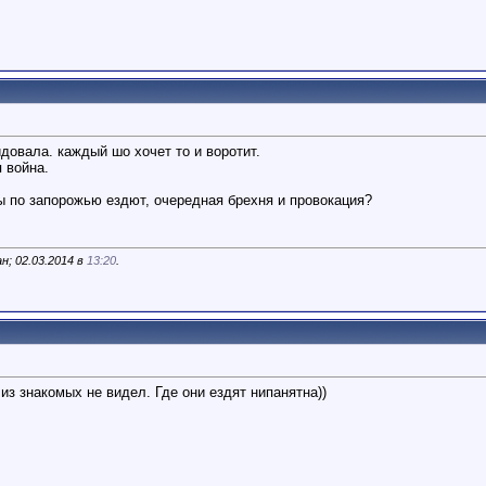
идовала. каждый шо хочет то и воротит.
 война.
ры по запорожью ездют, очередная брехня и провокация?
н; 02.03.2014 в
13:20
.
 из знакомых не видел. Где они ездят нипанятна))