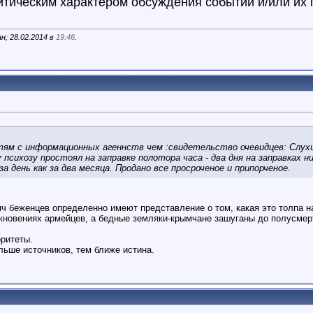
тическим характером обсуждения событий и/или их п
н; 28.02.2014 в
19:46
.
тям с информационных агеннств чем :свидетельство очевидцев: Слух
психозу простоял на заправке полотора часа - два дня на заправках ни
а день как за два месяца. Продано все просроченое и припорченое.
ч беженцев определенно имеют представление о том, какая это толпа на
кновениях армейцев, а бедные земляки-крымчане зашуганы до полусмер
оритеты.
ольше источников, тем ближе истина.