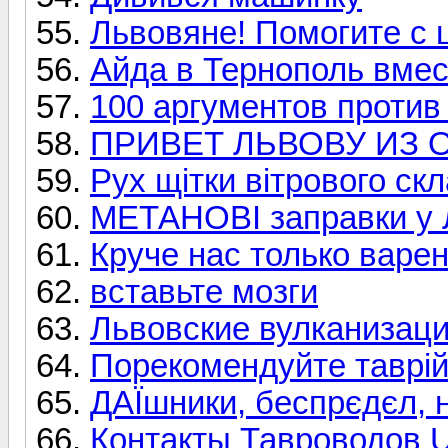
Львовяне! Помогите с 
Айда в Тернополь вмес
100 аргументов проти
ПРИВЕТ ЛЬВОВУ ИЗ О
Рух щітки вітрового скл
МЕТАНОВІ заправки у 
Круче нас только варе
вставьте мозги
Львовские вулканизац
Порекомендуйте таврій
ДАЇшники, беспрєдєл, н
Контакты Тавроводов 