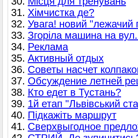
Місця для тренувань
Хімчистка де?
Увага! новий "лежачий 
Згоріла машина на вул.
Реклама
Активный отдых
Советы насчет колпако
Обсуждение летней ре
Кто едет в Тустань?
1й етап "Львівський ст
Підкажіть маршрут
Сверхвыгодное предл
СТРИЙ. Де зупинитись