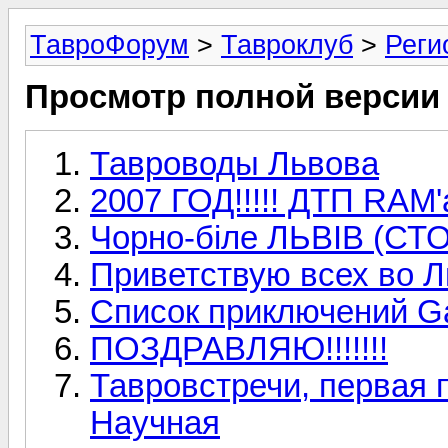
ТавроФорум
>
Тавроклуб
>
Реги
Просмотр полной версии
Тавроводы Львова
2007 ГОД!!!!! ДТП RAM'
Чорно-біле ЛЬВІВ (СТО
Приветствую всех во Л
Список приключений G
ПОЗДРАВЛЯЮ!!!!!!!
Тавровстречи, первая 
Научная