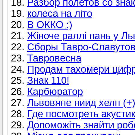
Разбор полетов со зна
колеса на літо
В ОККО :)
Жіноче раллі пань у Ль
Сборы Тавро-Славутов
Тавровесна
Продам тахомери цифр
Знак 110!
Карбюратор
Львовяне ниид хелп (+
Где посмотреть акусти
Допоможіть знайти роб