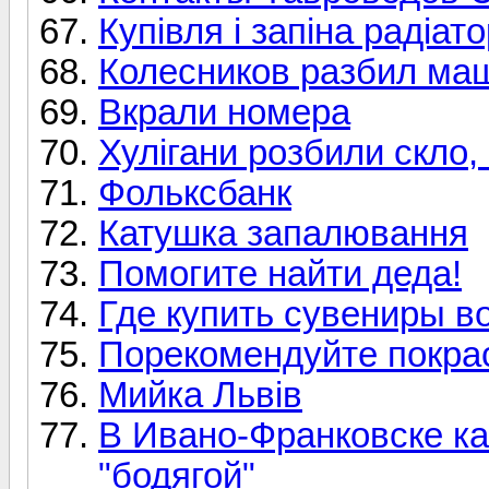
Купівля і запіна радіат
Колесников разбил ма
Вкрали номера
Хулігани розбили скло, 
Фольксбанк
Катушка запалювання
Помогите найти деда!
Где купить сувениры в
Порекомендуйте покра
Мийка Львів
В Ивано-Франковске ка
"бодягой"